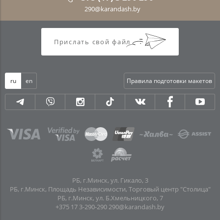
290@karandash.by
Прислать свой файл
ru
en
Правила подготовки макетов
РБ, г.Минск, ул. Гикало, 3
РБ, г.Минск, Площадь Независимости, Торговый центр "Столица"
РБ, г.Минск, ул. Б.Хмельницкого, 7
+375 17 3-290-290
290@karandash.by