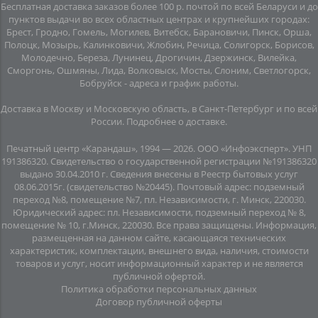
Бесплатная доставка заказов более 100 р. почтой по всей Беларуси и до
пунктов выдачи во всех областных центрах и крупнейших городах:
Брест, Гродно, Гомель, Могилев, Витебск, Барановичи, Пинск, Орша,
Полоцк, Мозырь, Калинковичи, Жлобин, Речица, Солигорск, Борисов,
Молодечно, Береза, Лунинец, Дрогичин, Дзержинск, Вилейка,
Сморгонь, Ошмяны, Лида, Волковыск, Мосты, Слоним, Светлогорск,
Бобруйск -
адреса и график работы
.
Доставка в Москву и Московскую область, в Санкт-Петербург и по всей
Росcии.
Подробнее о доставке
.
Печатный центр «Карандаш», 1994 — 2026. ООО «Инфоэксперт». УНП
191386320. Свидетельство о государственной регистрации №191386320
выдано 30.04.2010 г. Сведения внесены в Реестр бытовых услуг
08.06.2015г. (свидетельство №20445). Почтовый адрес: подземный
переход №8, помещение №7, пл. Независимости, г. Минск, 220030.
Юридический адрес: пл. Независимости, подземный переход № 8,
помещение № 10, г.Минск, 220030. Все права защищены. Информация,
размещенная на данном сайте, касающаяся технических
характеристик, комплектации, внешнего вида, наличия, стоимости
товаров и услуг, носит информационный характер и не является
публичной офертой.
Политика обработки персональных данных
Договор публичной оферты