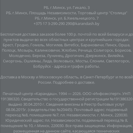
РБ, г.Минск, ул. Гикало, 3
РБ, г.Минск, Площадь Независимости, Торговый центр "Столица"
РБ, г.Минск, ул. Б.Хмельницкого, 7
+375 17 3-290-290
290@karandash.by
Бесплатная доставка заказов более 100 р. почтой по всей Беларуси и до
пунктов выдачи во всех областных центрах и крупнейших городах:
Брест, Гродно, Гомель, Могилев, Витебск, Барановичи, Пинск, Орша,
Полоцк, Мозырь, Калинковичи, Жлобин, Речица, Солигорск, Борисов,
Молодечно, Береза, Лунинец, Дрогичин, Дзержинск, Вилейка,
Сморгонь, Ошмяны, Лида, Волковыск, Мосты, Слоним, Светлогорск,
Бобруйск -
адреса и график работы
.
Доставка в Москву и Московскую область, в Санкт-Петербург и по всей
Росcии.
Подробнее о доставке
.
Печатный центр «Карандаш», 1994 — 2026. ООО «Инфоэксперт». УНП
191386320. Свидетельство о государственной регистрации №191386320
выдано 30.04.2010 г. Сведения внесены в Реестр бытовых услуг
08.06.2015г. (свидетельство №20445). Почтовый адрес: подземный
переход №8, помещение №7, пл. Независимости, г. Минск, 220030.
Юридический адрес: пл. Независимости, подземный переход № 8,
помещение № 10, г.Минск, 220030. Все права защищены. Информация,
размещенная на данном сайте, касающаяся технических