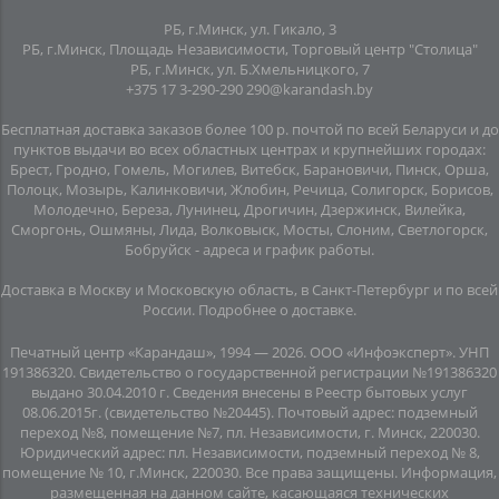
РБ, г.Минск, ул. Гикало, 3
РБ, г.Минск, Площадь Независимости, Торговый центр "Столица"
РБ, г.Минск, ул. Б.Хмельницкого, 7
+375 17 3-290-290
290@karandash.by
Бесплатная доставка заказов более 100 р. почтой по всей Беларуси и до
пунктов выдачи во всех областных центрах и крупнейших городах:
Брест, Гродно, Гомель, Могилев, Витебск, Барановичи, Пинск, Орша,
Полоцк, Мозырь, Калинковичи, Жлобин, Речица, Солигорск, Борисов,
Молодечно, Береза, Лунинец, Дрогичин, Дзержинск, Вилейка,
Сморгонь, Ошмяны, Лида, Волковыск, Мосты, Слоним, Светлогорск,
Бобруйск -
адреса и график работы
.
Доставка в Москву и Московскую область, в Санкт-Петербург и по всей
Росcии.
Подробнее о доставке
.
Печатный центр «Карандаш», 1994 — 2026. ООО «Инфоэксперт». УНП
191386320. Свидетельство о государственной регистрации №191386320
выдано 30.04.2010 г. Сведения внесены в Реестр бытовых услуг
08.06.2015г. (свидетельство №20445). Почтовый адрес: подземный
переход №8, помещение №7, пл. Независимости, г. Минск, 220030.
Юридический адрес: пл. Независимости, подземный переход № 8,
помещение № 10, г.Минск, 220030. Все права защищены. Информация,
размещенная на данном сайте, касающаяся технических