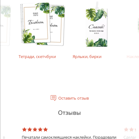
Тетради, скетчбуки
Ярлыки, бирки
Накле
Оставить отзыв
Отзывы
ков
Печатали самоклеящиеся наклейки. Порадовали
Сделали