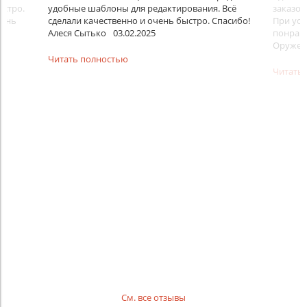
ыстро.
удобные шаблоны для редактирования. Всё
заказом
чень
сделали качественно и очень быстро. Спасибо!
При усл
Алеся Сытько
03.02.2025
понравил
Оружей
Читать полностью
Читать
См. все отзывы