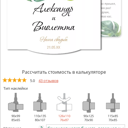
Рассчитать стоимость в калькуляторе
5.0
43 отзывов
Тип наклейки
90х99
110х135
126х110
90х125
115х85
85x65
80x107
76x87
70x90
70x85