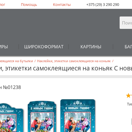
лог
Помощь
Контакты
+375 (29) 3 290 290
ИРЫ
ШИРОКОФОРМАТ
КАРТИНЫ
БА
леящиеся на бутылки
/
Наклейки, этикетки самоклеящиеся на коньяк
/
, этикетки самоклеящиеся на коньяк С но
н №01238
Ти