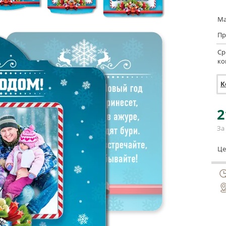
Ма
Пр
Ср
ко
К
2
За 
Це