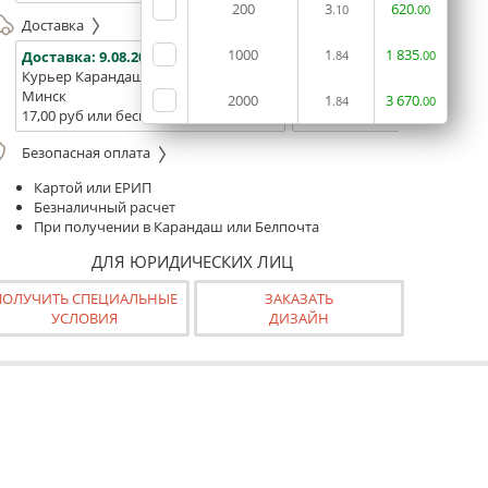
200
3
620
.10
.00
Доставка
1000
1
1
835
Доставка:
9.08.2026
Доставка:
11.08.2026 - 13.0
.84
.00
Курьер Карандаш
Белпочта
Минск
Минск и Беларусь
2000
1
3
670
.84
.00
17,00 руб или бесплатно от 400 руб.
16,00р. или бесплатно от 10
Безопасная оплата
Картой или ЕРИП
Безналичный расчет
При получении в Карандаш или Белпочта
ДЛЯ ЮРИДИЧЕСКИХ ЛИЦ
ПОЛУЧИТЬ СПЕЦИАЛЬНЫЕ
ЗАКАЗАТЬ
УСЛОВИЯ
ДИЗАЙН