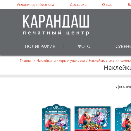
Условия для бизнеса
Доставка
О нас
Б
ПОЛИГРАФИЯ
ФОТО
СУВЕН
Главная
/
Наклейки, стикеры и упаковка
/
Наклейки, этикетки самок
Наклейки
Дизай