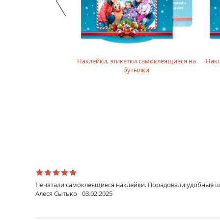
икетки на бутылки
Наклейки, этикетки самоклеящиеся на
Накл
лайн конструкторе
бутылки
Печатали самоклеящиеся наклейки. Порадовали удобные ша
Алеся Сытько
03.02.2025