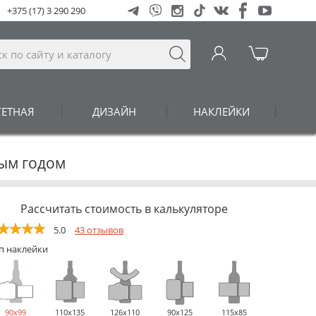
+375 (17) 3 290 290
ГЕТНАЯ
ДИЗАЙН
НАКЛЕЙКИ
вым годом
Рассчитать стоимость в калькуляторе
5.0
43 отзывов
п наклейки
90х99
110х135
126х110
90х125
115х85