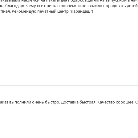
аказывала наклейки на пакеты для подарков детям на выпускной в на
ень, благодаря чему все пришло вовремя и позволило порадовать детей
тупная. Рекомендую печатный центр "карандаш"!
Заказ выполнили очень быстро. Доставка быстрая. Качество хорошее.