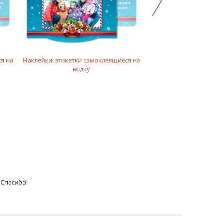
я на
Наклейки, этикетки самоклеящиеся на
Наклейки, этикетки с
водку
настойки, 
 Спасибо!