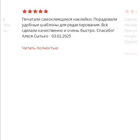
ков
Печатали самоклеящиеся наклейки. Порадовали
Сделали
ыстро.
удобные шаблоны для редактирования. Всё
заказом
чень
сделали качественно и очень быстро. Спасибо!
При усл
Алеся Сытько
03.02.2025
понравил
Оружей
Читать полностью
Читать