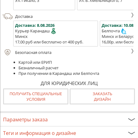
Ул. Гикало, 3
Ул. Б. Хмельницкого, 7
Доставка
Доставка:
8.08.2026
Доставка:
10.08.2
Курьер Карандаш
Белпочта
Минск
Минск и Беларусь
17,00 руб или бесплатно от 400 руб.
16,00р. или беспла
Безопасная оплата
Картой или ЕРИП
Безналичный расчет
При получении в Карандаш или Белпочта
ДЛЯ ЮРИДИЧЕСКИХ ЛИЦ
ПОЛУЧИТЬ СПЕЦИАЛЬНЫЕ
ЗАКАЗАТЬ
УСЛОВИЯ
ДИЗАЙН
Параметры заказа
Теги и информация о дизайне