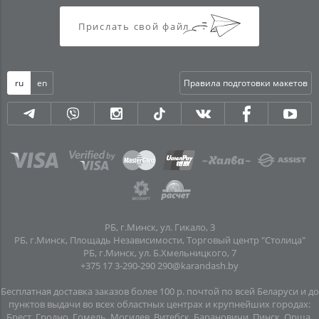
Прислать свой файл
ru
en
Правила подготовки макетов
РБ, г.Минск, ул. Гикало, 3
РБ, г.Минск, Площадь Независимости, Торговый центр "Столица"
РБ, г.Минск, ул. Б.Хмельницкого, 7
+375 17 3-290-290
290@karandash.by
Бесплатная доставка заказов более 100 р. почтой по всей Беларуси и до
пунктов выдачи во всех областных центрах и крупнейших городах:
Брест, Гродно, Гомель, Могилев, Витебск, Барановичи, Пинск, Орша,