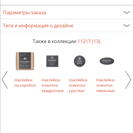
Параметры заказа
Теги и информация о дизайне
Также в коллекции
11217 (13)
керы,
Наклейки
Наклейки,
Наклейки,
Наклейки,
Накл
ные
на коробки
этикетки
этикетки
этикетки
этик
ки
квадратные
круглые
овальные
прям
лой