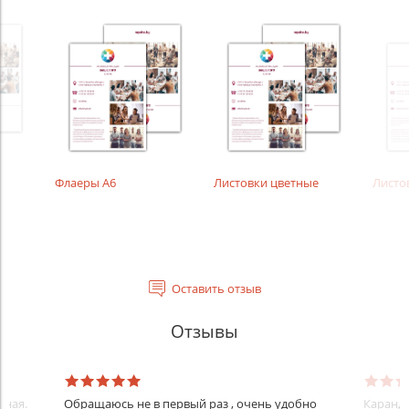
Флаеры А6
Листовки цветные
Листо
Оставить отзыв
Отзывы
нная.
Обращаюсь не в первый раз , очень удобно
Каранда