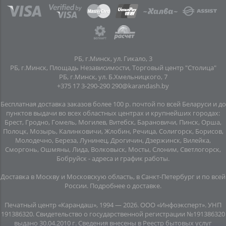
РБ, г.Минск, ул. Гикало, 3
РБ, г.Минск, Площадь Независимости, Торговый центр "Столица"
РБ, г.Минск, ул. Б.Хмельницкого, 7
+375 17 3-290-290
290@karandash.by
Бесплатная доставка заказов более 100 р. почтой по всей Беларуси и до
пунктов выдачи во всех областных центрах и крупнейших городах:
Брест, Гродно, Гомель, Могилев, Витебск, Барановичи, Пинск, Орша,
Полоцк, Мозырь, Калинковичи, Жлобин, Речица, Солигорск, Борисов,
Молодечно, Береза, Лунинец, Дрогичин, Дзержинск, Вилейка,
Сморгонь, Ошмяны, Лида, Волковыск, Мосты, Слоним, Светлогорск,
Бобруйск -
адреса и график работы
.
Доставка в Москву и Московскую область, в Санкт-Петербург и по всей
Росcии.
Подробнее о доставке
.
Печатный центр «Карандаш», 1994 — 2026. ООО «Инфоэксперт». УНП
191386320. Свидетельство о государственной регистрации №191386320
выдано 30.04.2010 г. Сведения внесены в Реестр бытовых услуг