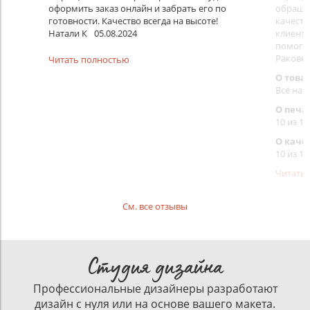
оформить заказ онлайн и забрать его по
обращал
готовности. Качество всегда на высоте!
качеств
Натали К
05.08.2024
клиенту
помогут
Раковец
Читать полностью
О това
Всё на 
О печа
10 из 10
О каче
10 из 10
Читать
См. все отзывы
Студия дизайна
Профессиональные дизайнеры разработают
дизайн с нуля или на основе вашего макета.