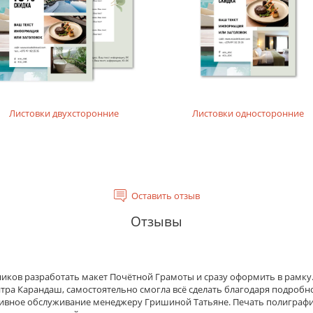
я материала с двух сторон.
Листовки двухсторонние
Листовки односторонние
ри заказе с сайта доступны определенные размеры рамок, п
кие планки.
Оставить отзыв
 на распечатке, придавая продукту законченный вид – вам 
Отзывы
 использовать его с разными картинами, постерами. Цвет п
иант оформления изображений на бумаге. Картинка зажима
иков разработать макет Почётной Грамоты и сразу оформить в рамку
истичный вариант идеально впишется в любой интерьер кв
тра Карандаш, самостоятельно смогла всё сделать благодаря подробн
тивное обслуживание менеджеру Гришиной Татьяне. Печать полиграф