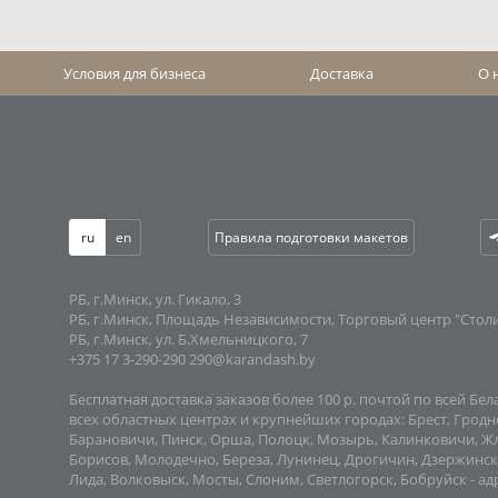
Условия для бизнеса
Доставка
О 
ru
en
Правила подготовки макетов
РБ, г.Минск, ул. Гикало, 3
РБ, г.Минск, Площадь Независимости, Торговый центр "Стол
РБ, г.Минск, ул. Б.Хмельницкого, 7
+375 17 3-290-290
290@karandash.by
Бесплатная доставка заказов более 100 р. почтой по всей Бел
всех областных центрах и крупнейших городах: Брест, Гродно
Барановичи, Пинск, Орша, Полоцк, Мозырь, Калинковичи, Жл
Борисов, Молодечно, Береза, Лунинец, Дрогичин, Дзержинс
Лида, Волковыск, Мосты, Слоним, Светлогорск, Бобруйск -
ад