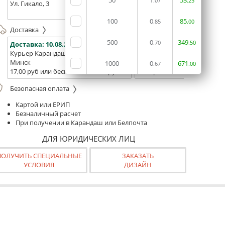
50
1
53
.07
.25
Ул. Гикало, 3
Ул. Б. Хмельницкого, 7
Площадь
(ТЦ "Сто
100
0
85
.85
.00
Доставка
500
0
349
.70
.50
Доставка:
10.08.2026
Доставка:
12.08.2026 - 14.0
Курьер Карандаш
Белпочта
Минск
Минск и Беларусь
1000
0
671
.67
.00
17,00 руб или бесплатно от 400 руб.
16,00р. или бесплатно от 10
Безопасная оплата
Картой или ЕРИП
Безналичный расчет
При получении в Карандаш или Белпочта
ДЛЯ ЮРИДИЧЕСКИХ ЛИЦ
ПОЛУЧИТЬ СПЕЦИАЛЬНЫЕ
ЗАКАЗАТЬ
УСЛОВИЯ
ДИЗАЙН