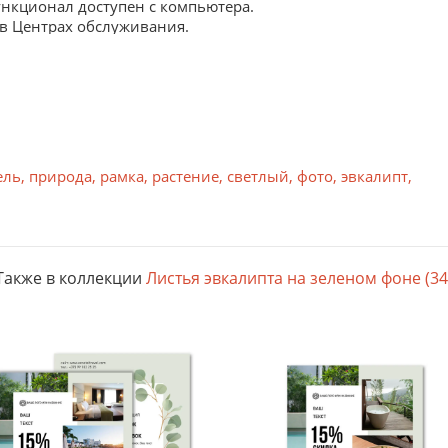
ункционал доступен с компьютера.
 в Центрах обслуживания.
ерхности, однородной структуре и высокому коэффициенту 
ель
,
природа
,
рамка
,
растение
,
светлый
,
фото
,
эвкалипт
,
еработанного сырья, не содержит кислот и целиком подлеж
Для печати макетов без плотных заливок.
Также в коллекции
Листья эвкалипта на зеленом фоне (34
амутровым покрытием. Для печати макетов без плотных залив
остью. Применяется для печати стильных фирменных бланк
 продукции. Для печати макетов без плотных заливок
приятная на ощупь, придает печатной продукции ощущение р
вая лазерная печать.