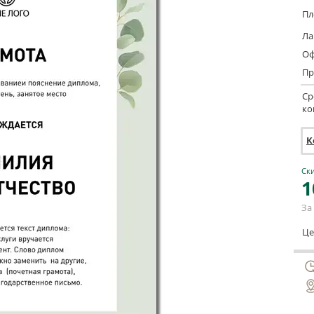
Пл
Ла
Оф
Пр
Ср
ко
К
Ски
1
За 
Це