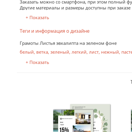
Заказать можно со смартфона, при этом полный ф
Другие материалы и размеры доступны при заказе
+ Показать
Материал
Теги и информация о дизайне
Бумага полуматовая премиум
Отличное качество печати благодаря гладкой пов
Грамоты Листья эвкалипта на зеленом фоне
Бумага мелованная (глянцевая) премиум
Отлично передает яркие, насыщенные цвета.
белый
,
ветка
,
зеленый
,
легкий
,
лист
,
нежный
,
паст
Бумага дизайнерская крафт
+ Показать
Стильный дизайнерский материал. Состоит из пер
экологический и натуральный характер продукта. 
Бумага дизайнерская перламутровая
Дизайнерская бумага Majestic (Маджестик) c перл
Бумага дизайнерская текстурная
Дизайнерская бумага с текстурированной поверхн
сертификатов и другой рекламно-информационной
Бумага дизайнерская бархатистая
Дизайнерская бумага Touche Cover (Тач Кавер) - 
односторонняя печать без плотных заливок. Цифро