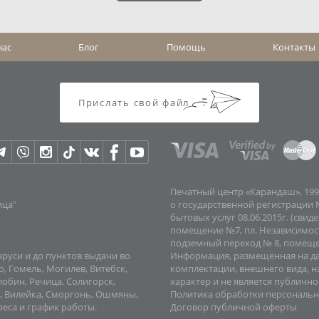
нас
Блог
Помощь
Контакты
Прислать свой файл
Печатный центр «Карандаш», 199
ица"
о государственной регистрации №
бытовых услуг 08.06.2015г. (сви
помещение №7, пл. Независимости
подземный переход № 8, помещен
аруси и до пунктов выдачи во
Информация, размещенная на да
, Гомель, Могилев, Витебск,
комплектации, внешнего вида, н
обин, Речица, Солигорск,
характер и не является публично
к, Вилейка, Сморгонь, Ошмяны,
Политика обработки персональ
реса и график работы
.
Договор публичной оферты