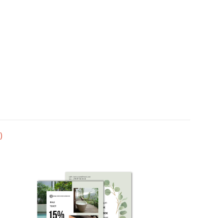
белизны.
ит последующей переработке. Подчеркнет
)
ок.
ов, вкладышей для открыток и пригласительных,
оскоши и эксклюзивности. Рекомендуется