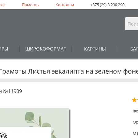
лог
Помощь
Контакты
+375 (29) 3 290 290
ИРЫ
ШИРОКОФОРМАТ
КАРТИНЫ
БА
Грамоты Листья эвкалипта на зеленом фон
н №11909
Фо
Ор
Ма