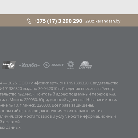
+375 (17) 3 290 290
290@karandash.by
4 — 2026. ООО «Инфоэксперт». УНП 191386320. Свидетельство
191386320 выдано 30.04.2010 г. Сведения внесены в Реестр
детельство №20445). Почтовый адрес: подземный переход №8,
, г. Минск, 220030. Юридический адрес: пл. Независимости,
ие № 10, г.Минск, 220030. Все права защищены.
нном сайте, касающаяся технических характеристик,
аличия, стоимости товаров и услуг, носит информационный
й офертой.
ных данных