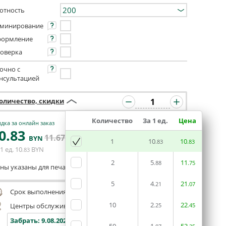
отность
минирование
ормление
оверка
очно с
нсультацией
оличество, скидки
Количество
За 1 ед.
Цена
дка за онлайн заказ
0
.83
ЗАКАЗАТЬ В
11
.67
BYN
BYN
1
РЕДАКТОРЕ
10
10
.83
.83
1 ед.
10
BYN
.83
2
5
11
.88
.75
ны указаны для печати из готового макета
5
4
21
.21
.07
Срок выполнения заказа (до 200 руб.):
24 часа
10
2
22
Центры обслуживания, самовывоз
.25
.45
Забрать:
9.08.2026
Забрать:
9.08.2026
Забрат