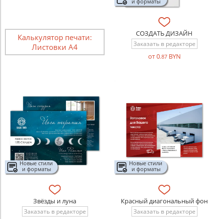
и форматы
СОЗДАТЬ ДИЗАЙН
Калькулятор печати:
Заказать в редакторе
Листовки А4
от 0
BYN
.87
Новые стили
Новые стили
и форматы
и форматы
Звёзды и луна
Красный диагональный фон
Заказать в редакторе
Заказать в редакторе