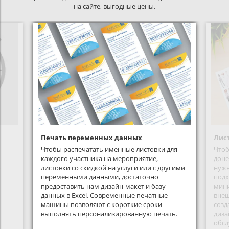
на сайте, выгодные цены.
Печать переменных данных
Лис
Чтобы распечатать именные листовки для
Чтоб
каждого участника на мероприятие,
доне
о
листовки со скидкой на услуги или с другими
нужн
переменными данными, достаточно
подх
предоставить нам дизайн-макет и базу
мини
данных в Excel. Современные печатные
внеш
машины позволяют с короткие сроки
созд
выполнять персонализированную печать.
диза
обсл