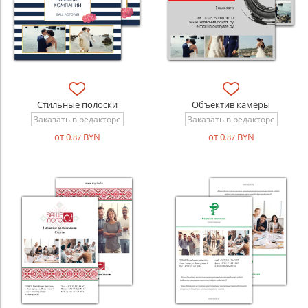
Стильные полоски
Объектив камеры
Заказать в редакторе
Заказать в редакторе
от 0
BYN
от 0
BYN
.87
.87