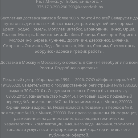
РБ, г.Минск, ул. Б.Хмельницкого, 7
+375 17 3-290-290
290@karandash.by
Бесплатная доставка заказов более 100 р. почтой по всей Беларуси и до
пунктов выдачи во всех областных центрах и крупнейших городах:
Брест, Гродно, Гомель, Могилев, Витебск, Барановичи, Пинск, Орша,
Полоцк, Мозырь, Калинковичи, Жлобин, Речица, Солигорск, Борисов,
Молодечно, Береза, Лунинец, Дрогичин, Дзержинск, Вилейка,
Сморгонь, Ошмяны, Лида, Волковыск, Мосты, Слоним, Светлогорск,
Бобруйск -
адреса и график работы
.
Доставка в Москву и Московскую область, в Санкт-Петербург и по всей
Росcии.
Подробнее о доставке
.
Печатный центр «Карандаш», 1994 — 2026. ООО «Инфоэксперт». УНП
191386320. Свидетельство о государственной регистрации №191386320
выдано 30.04.2010 г. Сведения внесены в Реестр бытовых услуг
08.06.2015г. (свидетельство №20445). Почтовый адрес: подземный
переход №8, помещение №7, пл. Независимости, г. Минск, 220030.
Юридический адрес: пл. Независимости, подземный переход № 8,
помещение № 10, г.Минск, 220030. Все права защищены. Информация,
размещенная на данном сайте, касающаяся технических
характеристик, комплектации, внешнего вида, наличия, стоимости
товаров и услуг, носит информационный характер и не является
публичной офертой.