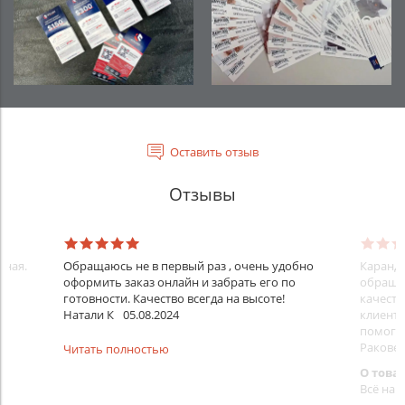
Оставить отзыв
Отзывы
нная.
Обращаюсь не в первый раз , очень удобно
Каранда
оформить заказ онлайн и забрать его по
обращал
готовности. Качество всегда на высоте!
качеств
Натали К
05.08.2024
клиенту
помогут
Раковец
Читать полностью
О това
Всё на 