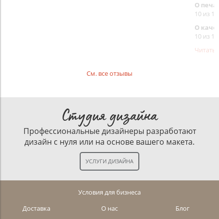
О печа
10 из 10
О каче
10 из 10
Читать
См. все отзывы
Студия дизайна
Профессиональные дизайнеры разработают
дизайн с нуля или на основе вашего макета.
Условия для бизнеса
Доставка
О нас
Блог