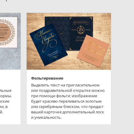
Фольгирование
Выделить текст на пригласительном
ельные
или поздравительной открытке можно
формы.
при помощи фольги: изображение
рские
будет красиво переливаться золотым
и, в
или серебряным блеском, что придаст
й.
вашей карточке дополнительный лоск
и уникальность.