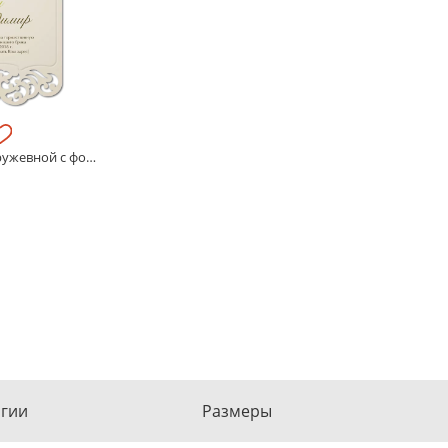
Классический кружевной с фольгой
огии
Размеры