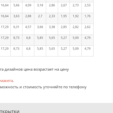
16,64
5,66
4,09
3,18
2,86
2,67
2,73
2,53
16,64
3,63
2,88
2,7
2,33
1,95
1,92
1,76
17,29
6,31
4,57
3,66
3,38
2,85
2,82
2,62
17,29
8,73
6,8
5,85
5,65
5,27
5,09
4,79
17,29
8,73
6,8
5,85
5,65
5,27
5,09
4,79
ога дизайнов цена возрастает на цену
 макета
.
озможность и стоимость уточняйте по телефону
открытки