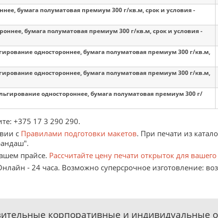
ннее, бумага полуматовая премиум 300 г/кв.м, срок и условия -
роннее, бумага полуматовая премиум 300 г/кв.м, срок и условия -
ьгирование одностороннее, бумага полуматовая премиум 300 г/кв.м,
ьгирование одностороннее, бумага полуматовая премиум 300 г/кв.м,
фольгирование одностороннее, бумага полуматовая премиум 300 г/
ите:
+375 17 3 290 290
.
твии с
Правилами подготовки макетов
. При печати из катал
рандаш".
нашем прайсе.
Рассчитайте цену печати открыток для вашего
: Онлайн - 24 часа. Возможно суперсрочное изготовление: в
ительные корпоративные и индивидуальные 