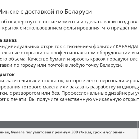
инске с доставкой по Беларуси
соб подчеркнуть важные моменты и сделать ваши поздрав
открыток с использованием фольгирования, что придаёт им
а заказ
 индивидуальных открыток с тиснением фольгой? КАРАНДА
ительные открытки на профессиональном оборудовании и 
го объема. Качество бумаги и яркость красок порадуют вас 
тавки по городу или почтой в любую точку Беларуси.
крыток
игласительных и открыток, которые легко персонализирова
ирования готового макета или заказать разработку индивид
тки, с разворотом или без. Профессиональные дизайнеры у
кет к печати. Вы получите качественную уникальную открыт
ннее, бумага полуматовая премиум 300 г/кв.м, срок и условия -