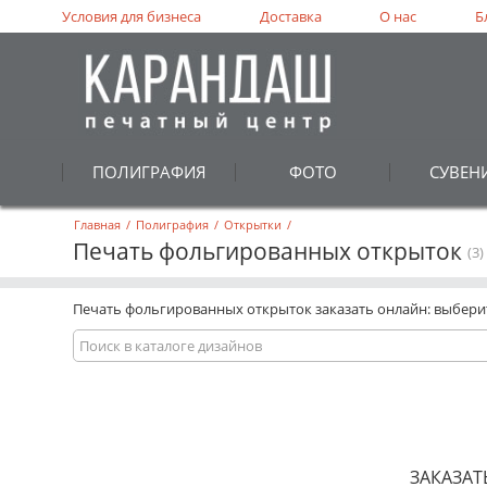
Условия для бизнеса
Доставка
О нас
Б
ПОЛИГРАФИЯ
ФОТО
СУВЕН
Главная
/
Полиграфия
/
Открытки
/
Печать фольгированных открыток
(3)
Печать фольгированных открыток заказать онлайн: выберит
ЗАКАЗАТ