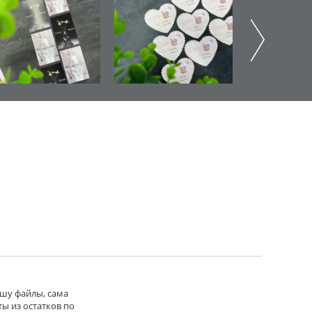
ошу файлы, сама
ы из остатков по