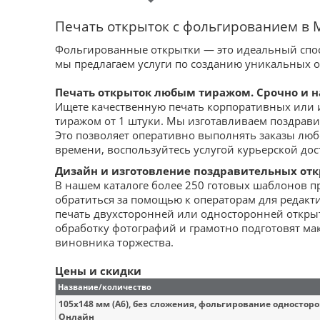
Печать открыток с фольгированием в М
Фольгированные открытки — это идеальный спо
мы предлагаем услуги по созданию уникальных 
Печать открыток любым тиражом. Срочно и н
Ищете качественную печать корпоративных или
тиражом от 1 штуки. Мы изготавливаем поздрав
Это позволяет оперативно выполнять заказы любо
времени, воспользуйтесь услугой курьерской дос
Дизайн и изготовление поздравительных от
В нашем каталоге более 250 готовых шаблонов пр
обратиться за помощью к операторам для редакт
печать двухсторонней или односторонней откры
обработку фотографий и грамотно подготовят ма
виновника торжества.
Цены и скидки
Название/количество
105х148 мм (А6), без сложения, фольгирование односторо
Онлайн