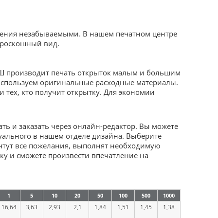
ления незабываемыми. В нашем печатном центре
 роскошный вид.
Ш производит печать открыток малым и большим
используем оригинальные расходные материалы.
и тех, кто получит открытку. Для экономии
ть и заказать через онлайн-редактор. Вы можете
уального в нашем отделе дизайна. Выберите
чтут все пожелания, выполнят необходимую
ку и сможете произвести впечатление на
1
5
10
20
50
100
500
1000
16,64
3,63
2,93
2,1
1,84
1,51
1,45
1,38