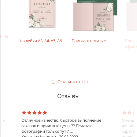
и на
Наклейки А3, А4, А5, А6
Пригласительные
Пригл
офсет
Оставить отзыв
Отзывы
ыло
Отличное качество, быстрое выполнение
Очень о
заказов и приятные цены ?? Печатаю
доставк
фотографии только тут ? …
картон 
Крысціна Івановіч
29.08.2022
повред