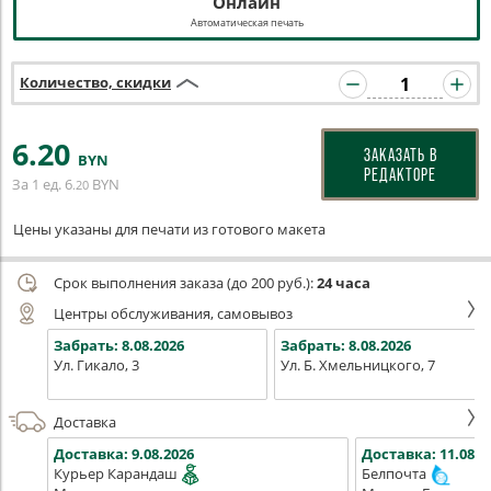
Онлайн
Автоматическая печать
Количество, скидки
6
.20
ЗАКАЗАТЬ В
BYN
РЕДАКТОРЕ
За 1 ед.
6
BYN
.20
Цены указаны для печати из готового макета
Срок выполнения заказа (до 200 руб.):
24 часа
Центры обслуживания, самовывоз
Забрать:
8.08.2026
Забрать:
8.08.2026
Ул. Гикало, 3
Ул. Б. Хмельницкого, 7
Доставка
Доставка:
9.08.2026
Доставка:
11.08.2
Курьер Карандаш
Белпочта