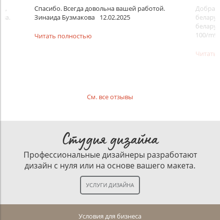
но,
Спасибо. Всегда довольна вашей работой.
Добра, 
ила.
Зинаида Бузмакова
12.02.2025
беларус
беларус
100/m9 
Читать полностью
Читать
См. все отзывы
Студия дизайна
Профессиональные дизайнеры разработают
дизайн с нуля или на основе вашего макета.
Условия для бизнеса