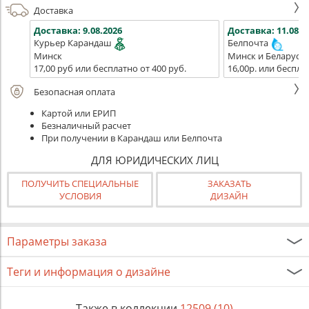
Доставка
Доставка:
9.08.2026
Доставка:
11.08.2
Курьер Карандаш
Белпочта
Минск
Минск и Беларусь
17,00 руб или бесплатно от 400 руб.
16,00р. или беспла
Безопасная оплата
Картой или ЕРИП
Безналичный расчет
При получении в Карандаш или Белпочта
ДЛЯ ЮРИДИЧЕСКИХ ЛИЦ
ПОЛУЧИТЬ СПЕЦИАЛЬНЫЕ
ЗАКАЗАТЬ
УСЛОВИЯ
ДИЗАЙН
Параметры заказа
Теги и информация о дизайне
Также в коллекции
12509 (10)