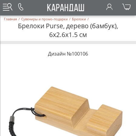
Главная
/
Сувениры и промо-подарки
/
Брелоки
/
Брелоки Purse, дерево (бамбук),
6х2.6х1.5 см
Дизайн №100106