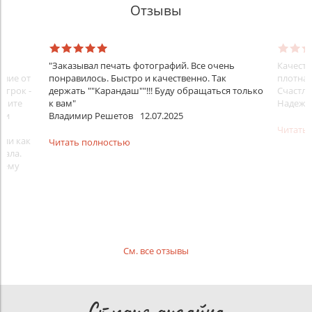
Отзывы
ти
"Заказывал печать фотографий. Все очень
Качеств
твие от
понравилось. Быстро и качественно. Так
плотная
игрок -
держать ""Карандаш""!!! Буду обращаться только
Счастли
ышите
к вам"
Надежд
а и
Владимир Решетов
12.07.2025
 и
Читать
ыли как
Читать полностью
чала.
ашему
См. все отзывы
Студия дизайна