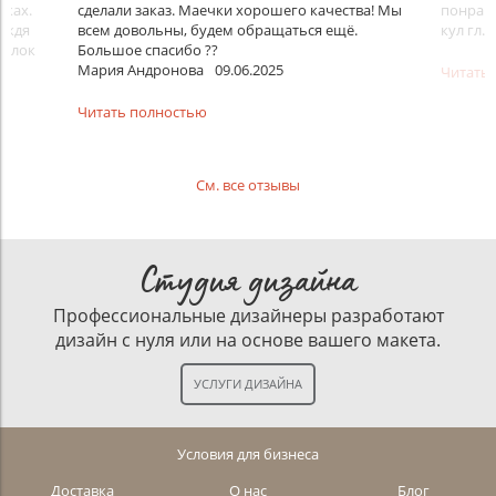
йках.
сделали заказ. Маечки хорошего качества! Мы
понрави
ождя
всем довольны, будем обращаться ещё.
кул гл.
болок
Большое спасибо ??
Мария Андронова
09.06.2025
Читать
Читать полностью
См. все отзывы
Студия дизайна
Профессиональные дизайнеры разработают
дизайн с нуля или на основе вашего макета.
Условия для бизнеса
Доставка
О нас
Блог