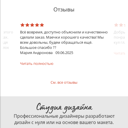
Отзывы
До этого
Всё вовремя, доступно объяснили и качественно
Добрый 
йках.
сделали заказ. Маечки хорошего качества! Мы
понрави
ождя
всем довольны, будем обращаться ещё.
кул гл.
болок
Большое спасибо ??
Мария Андронова
09.06.2025
Читать
Читать полностью
См. все отзывы
Студия дизайна
Профессиональные дизайнеры разработают
дизайн с нуля или на основе вашего макета.