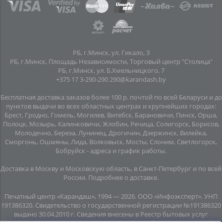
РБ, г.Минск, ул. Гикало, 3
РБ, г.Минск, Площадь Независимости, Торговый центр "Столица"
РБ, г.Минск, ул. Б.Хмельницкого, 7
+375 17 3-290-290
290@karandash.by
Бесплатная доставка заказов более 100 р. почтой по всей Беларуси и до
пунктов выдачи во всех областных центрах и крупнейших городах:
Брест, Гродно, Гомель, Могилев, Витебск, Барановичи, Пинск, Орша,
Полоцк, Мозырь, Калинковичи, Жлобин, Речица, Солигорск, Борисов,
Молодечно, Береза, Лунинец, Дрогичин, Дзержинск, Вилейка,
Сморгонь, Ошмяны, Лида, Волковыск, Мосты, Слоним, Светлогорск,
Бобруйск -
адреса и график работы
.
Доставка в Москву и Московскую область, в Санкт-Петербург и по всей
Росcии.
Подробнее о доставке
.
Печатный центр «Карандаш», 1994 — 2026. ООО «Инфоэксперт». УНП
191386320. Свидетельство о государственной регистрации №191386320
выдано 30.04.2010 г. Сведения внесены в Реестр бытовых услуг