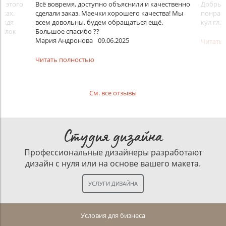
До этого
Всё вовремя, доступно объяснили и качественно
Добрый 
йках.
сделали заказ. Маечки хорошего качества! Мы
понрави
ождя
всем довольны, будем обращаться ещё.
кул гл.
болок
Большое спасибо ??
Мария Андронова
09.06.2025
Читать
Читать полностью
См. все отзывы
Студия дизайна
Профессиональные дизайнеры разработают
дизайн с нуля или на основе вашего макета.
Условия для бизнеса