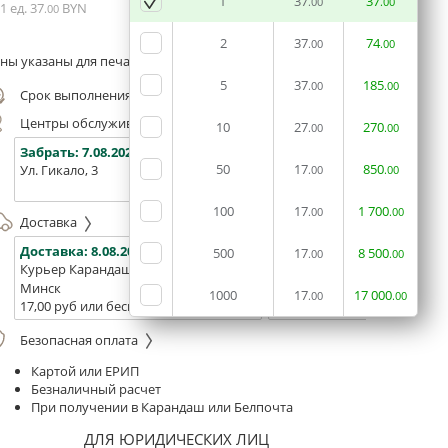
1
37
37
.00
.00
1 ед.
37
BYN
.00
2
37
74
.00
.00
ны указаны для печати из готового макета
5
37
185
.00
.00
Срок выполнения заказа (до 200 руб.):
24 часа
Центры обслуживания, самовывоз
10
27
270
.00
.00
Забрать:
7.08.2026
Забрать:
7.08.2026
Забрат
50
17
850
Ул. Гикало, 3
Ул. Б. Хмельницкого, 7
Площадь
.00
.00
(ТЦ "Сто
100
17
1
700
.00
.00
Доставка
Доставка:
8.08.2026
Доставка:
10.08.2026 - 12.0
500
17
8
500
.00
.00
Курьер Карандаш
Белпочта
Минск
Минск и Беларусь
1000
17
17
000
.00
.00
17,00 руб или бесплатно от 400 руб.
16,00р. или бесплатно от 10
Безопасная оплата
Картой или ЕРИП
Безналичный расчет
При получении в Карандаш или Белпочта
ДЛЯ ЮРИДИЧЕСКИХ ЛИЦ