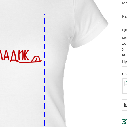
Мо
Ра
Цв
Из
до
Уп
ко
Пр
Ср
К
3