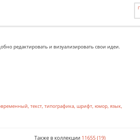
Удобно редактировать и визуализировать свои идеи.
сь
pdf, ai, eps, svg. Другие форматы могут быть приняты при зак
ступно при заказе в Центрах обслуживания.
овременный
,
текст
,
типографика
,
шрифт
,
юмор
,
язык
,
Также в коллекции
11655 (19)