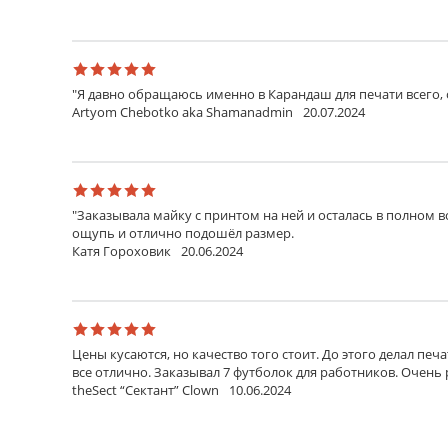
"Я давно обращаюсь именно в Карандаш для печати всего, 
Artyom Chebotko aka Shamanadmin
20.07.2024
"Заказывала майку с принтом на ней и осталась в полном 
ощупь и отлично подошёл размер.
Катя Гороховик
20.06.2024
Цены кусаются, но качество того стоит. До этого делал пе
все отлично. Заказывал 7 футболок для работников. Очень 
theSect “Сектант” Clown
10.06.2024