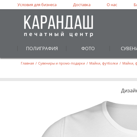
Условия для бизнеса
Доставка
О нас
Б
ПОЛИГРАФИЯ
ФОТО
СУВЕН
Главная
/
Сувениры и промо-подарки
/
Майки, футболки
/
Майки, 
Дизай