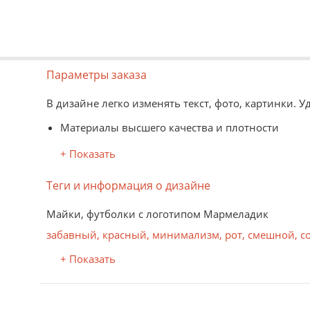
Параметры заказа
В дизайне легко изменять текст, фото, картинки. 
Материалы высшего качества и плотности
Информация о моделях, цветах и размерах -
зде
+ Показать
Вид товаров представлен схематично
Форматы картинок для редактора: jpg, png, psd, 
Теги и информация о дизайне
Нанесение изображений на материал заказчика до
Майки, футболки с логотипом Мармеладик
забавный
,
красный
,
минимализм
,
рот
,
смешной
,
с
+ Показать