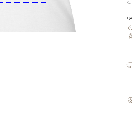
За 
Це