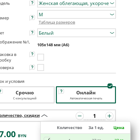
дель
змер
Таблица размеров
ет
ображение №1,
105х148 мм (А6)
аковка в
робку
оверка
ок и условия
Срочно
Онлайн
С консультацией
Автоматическая печать
оличество, скидки
Количество
За 1 ед.
Цена
7
.00
BYN
В КОРЗИНУ