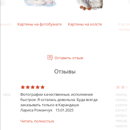
амнике
Картины на фотобумаге
Картины на холсте
Карти
пенор
Оставить отзыв
Отзывы
айнера
Фотографии качественные, исполнение
прекрас
быстрое. Я осталась довольна. Буда всегда
прекрас
заказывать только в Карандаше
креплен
Лариса Романчук
15.01.2025
качеств
репроду
некуда)
Читать полностью
красовс