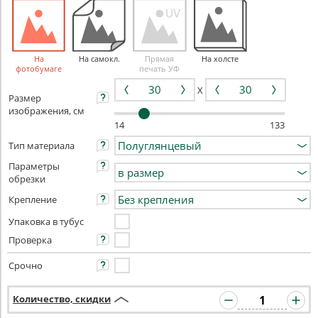
На
На самокл.
Прямая
На холсте
фотобумаге
печать УФ
X
Размер
изображения, см
14
133
Тип материала
Параметры
обрезки
Крепление
Упаковка в тубус
Проверка
Срочно
Количество, скидки