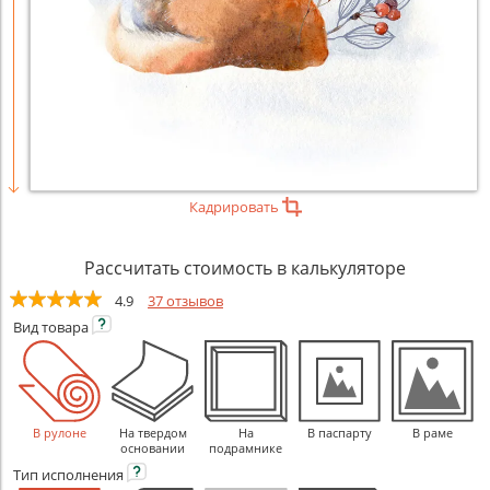
Кадрировать
Рассчитать стоимость в калькуляторе
4.9
37 отзывов
Вид
товара
В рулоне
На твердом
На
В паспарту
В раме
основании
подрамнике
Тип
исполнения