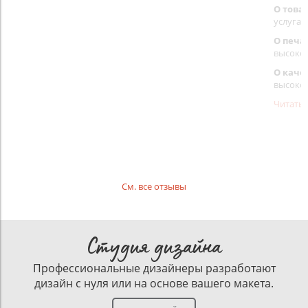
О това
услуга 
О печа
высоко
О каче
высоко
Читать
См. все отзывы
Студия дизайна
Профессиональные дизайнеры разработают
дизайн с нуля или на основе вашего макета.