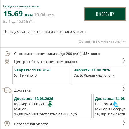
Скидка за онлайн заказ
15
.69
19
.04
В КОРЗИНУ
BYN
BYN
За 1 ед.
15
BYN
.69
Цены указаны для печати из готового макета
Оставить комментарий
Срок выполнения заказа (до 200 руб.):
48 часов
Центры обслуживания, самовывоз
Забрать:
11.08.2026
Забрать:
11.08.2026
Ул. Гикало, 3
Ул. Б. Хмельницкого, 7
Доставка
Доставка:
12.08.2026
Доставка:
14.08.2
Курьер Карандаш
Белпочта
Минск
Минск и Беларусь
17,00 руб или бесплатно от 400 руб.
16,00р. или беспла
Безопасная оплата