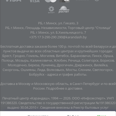
РБ, г.Минск, ул. Гикало, 3
РБ, г.Минск, Площадь Независимости, Торговый центр "Столица"
РБ, г.Минск, ул. Б.Хмельницкого, 7
+375 17 3-290-290
290@karandash.by
Бесплатная доставка заказов более 100 р. почтой по всей Беларуси и до
пунктов выдачи во всех областных центрах и крупнейших городах:
Брест, Гродно, Гомель, Могилев, Витебск, Барановичи, Пинск, Орша,
Полоцк, Мозырь, Калинковичи, Жлобин, Речица, Солигорск, Борисов,
Молодечно, Береза, Лунинец, Дрогичин, Дзержинск, Вилейка,
Сморгонь, Ошмяны, Лида, Волковыск, Мосты, Слоним, Светлогорск,
Бобруйск -
адреса и график работы
.
Доставка в Москву и Московскую область, в Санкт-Петербург и по всей
Росcии.
Подробнее о доставке
.
Печатный центр «Карандаш», 1994 — 2026. ООО «Инфоэксперт». УНП
191386320. Свидетельство о государственной регистрации №191386320
выдано 30.04.2010 г. Сведения внесены в Реестр бытовых услуг
08.06.2015г. (свидетельство №20445). Почтовый адрес: подземный