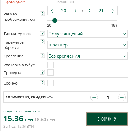
фотобумаге
печать УФ
X
Размер
изображения, см
20
189
Тип материала
Параметры
обрезки
Крепление
Упаковка в тубус
Проверка
Срочно
Количество, скидки
Скидка за онлайн заказ
15
.36
18
.60
В КОРЗИНУ
BYN
BYN
За 1 ед.
15
BYN
.36