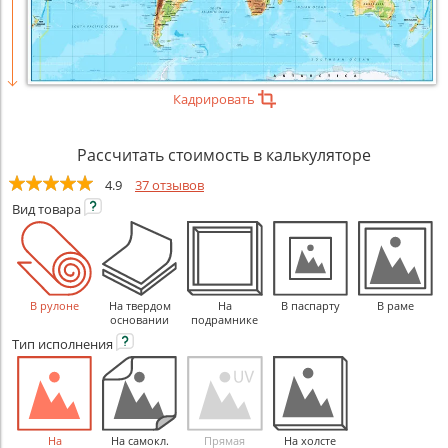
Кадрировать
Рассчитать стоимость в калькуляторе
4.9
37 отзывов
Вид
товара
В рулоне
На твердом
На
В паспарту
В раме
основании
подрамнике
Тип
исполнения
На
На самокл.
Прямая
На холсте