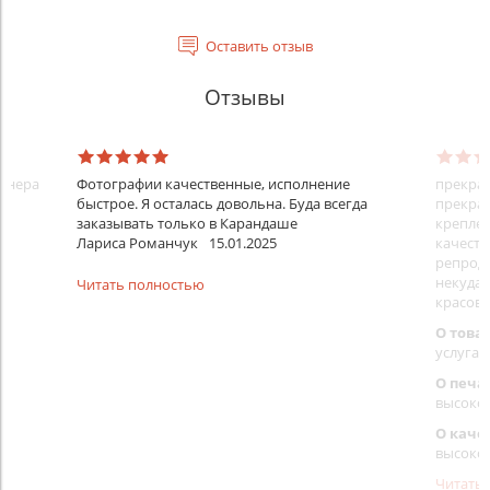
Оставить отзыв
Отзывы
айнера
Фотографии качественные, исполнение
прекрас
быстрое. Я осталась довольна. Буда всегда
прекрас
заказывать только в Карандаше
креплен
Лариса Романчук
15.01.2025
качеств
репроду
некуда)
Читать полностью
красовс
О това
услуга 
О печа
высоко
О каче
высоко
Читать