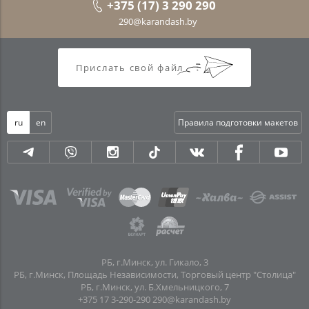
+375 (17) 3 290 290
290@karandash.by
Прислать свой файл
ru
en
Правила подготовки макетов
РБ, г.Минск, ул. Гикало, 3
РБ, г.Минск, Площадь Независимости, Торговый центр "Столица"
РБ, г.Минск, ул. Б.Хмельницкого, 7
+375 17 3-290-290
290@karandash.by