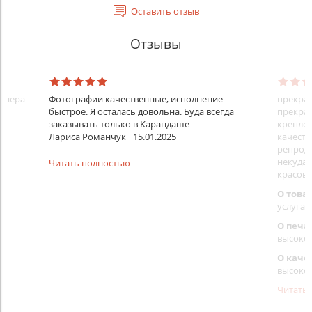
Оставить отзыв
Отзывы
айнера
Фотографии качественные, исполнение
прекрас
быстрое. Я осталась довольна. Буда всегда
прекрас
заказывать только в Карандаше
креплен
Лариса Романчук
15.01.2025
качеств
репроду
некуда)
Читать полностью
красовс
О това
услуга 
О печа
высоко
О каче
высоко
Читать