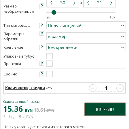
X
Размер
изображения, см
20
187
Тип материала
Параметры
обрезки
Крепление
Упаковка в тубус
Проверка
Срочно
Количество, скидки
Скидка за онлайн заказ
15
.36
18
.61
В КОРЗИНУ
BYN
BYN
За 1 ед.
15
BYN
.36
Цены указаны для печати из готового макета