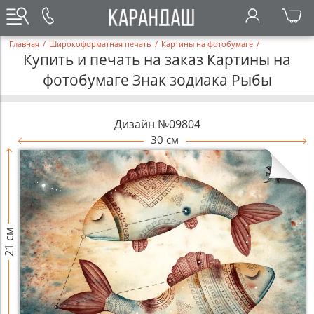
Главная
/
Широкоформатная печать
/
Картины на фотобумаге
/
Купить и печать на заказ Картины на
фотобумаге Знак зодиака Рыбы
Дизайн №09804
30 см
21 см