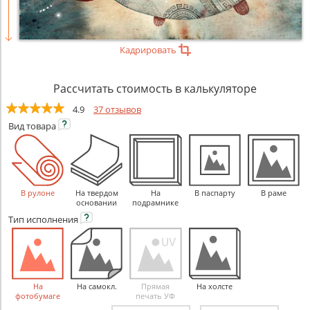
Кадрировать
Рассчитать стоимость в калькуляторе
4.9
37 отзывов
Вид
товара
В рулоне
На твердом
На
В паспарту
В раме
основании
подрамнике
Тип
исполнения
На
На самокл.
Прямая
На холсте
фотобумаге
печать УФ