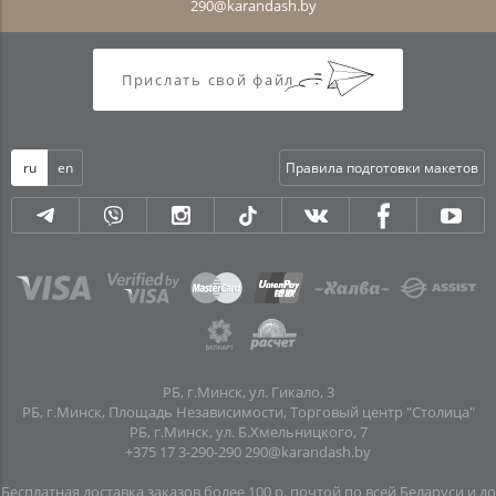
290@karandash.by
Прислать свой файл
ru
en
Правила подготовки макетов
РБ, г.Минск, ул. Гикало, 3
РБ, г.Минск, Площадь Независимости, Торговый центр "Столица"
РБ, г.Минск, ул. Б.Хмельницкого, 7
+375 17 3-290-290
290@karandash.by
Бесплатная доставка заказов более 100 р. почтой по всей Беларуси и до