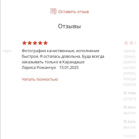
Оставить отзыв
Отзывы
айнера
Фотографии качественные, исполнение
прекрас
быстрое. Я осталась довольна. Буда всегда
прекрас
заказывать только в Карандаше
креплен
Лариса Романчук
15.01.2025
качеств
репроду
некуда)
Читать полностью
красовс
О това
услуга 
О печа
высоко
О каче
высоко
Читать