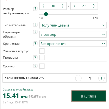
X
Размер
изображения, см
19
178
Тип материала
Параметры
обрезки
Крепление
Упаковка в тубус
Проверка
Срочно
Количество, скидки
Скидка за онлайн заказ
15
.41
18
.67
В КОРЗИНУ
BYN
BYN
За 1 ед.
15
BYN
.41