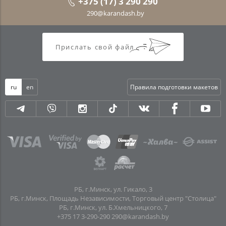
+375 (17) 3 290 290
290@karandash.by
Прислать свой файл
ru
en
Правила подготовки макетов
РБ, г.Минск, ул. Гикало, 3
РБ, г.Минск, Площадь Независимости, Торговый центр "Столица"
РБ, г.Минск, ул. Б.Хмельницкого, 7
+375 17 3-290-290
290@karandash.by