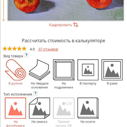
Кадрировать
Рассчитать стоимость в калькуляторе
4.9
37 отзывов
Вид
товара
В рулоне
На твердом
На
В паспарту
В раме
основании
подрамнике
Тип
исполнения
На
На самокл.
Прямая
На холсте
фотобумаге
печать УФ