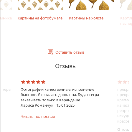
амнике
Картины на фотобумаге
Картины на холсте
Карти
паспа
Оставить отзыв
Отзывы
айнера
Фотографии качественные, исполнение
прекрас
быстрое. Я осталась довольна. Буда всегда
прекрас
заказывать только в Карандаше
креплен
Лариса Романчук
15.01.2025
качеств
репроду
некуда)
Читать полностью
красовс
О това