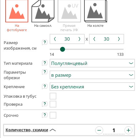
На
На самокл.
Прямая
На холсте
фотобумаге
печать УФ
X
Размер
изображения, см
14
133
Тип материала
Параметры
обрезки
Крепление
Упаковка в тубус
Проверка
Срочно
Количество, скидки