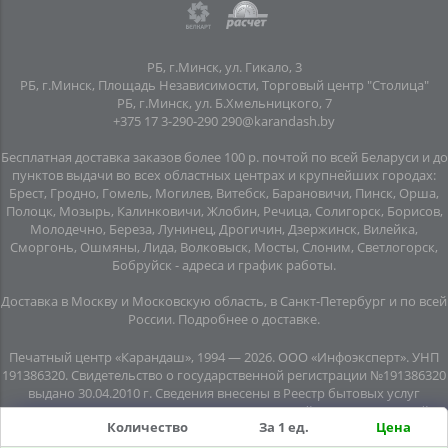
РБ, г.Минск, ул. Гикало, 3
РБ, г.Минск, Площадь Независимости, Торговый центр "Столица"
РБ, г.Минск, ул. Б.Хмельницкого, 7
+375 17 3-290-290
290@karandash.by
Бесплатная доставка заказов более 100 р. почтой по всей Беларуси и до
пунктов выдачи во всех областных центрах и крупнейших городах:
Брест, Гродно, Гомель, Могилев, Витебск, Барановичи, Пинск, Орша,
Полоцк, Мозырь, Калинковичи, Жлобин, Речица, Солигорск, Борисов,
Молодечно, Береза, Лунинец, Дрогичин, Дзержинск, Вилейка,
Сморгонь, Ошмяны, Лида, Волковыск, Мосты, Слоним, Светлогорск,
Бобруйск -
адреса и график работы
.
Доставка в Москву и Московскую область, в Санкт-Петербург и по всей
Росcии.
Подробнее о доставке
.
Печатный центр «Карандаш», 1994 — 2026. ООО «Инфоэксперт». УНП
191386320. Свидетельство о государственной регистрации №191386320
выдано 30.04.2010 г. Сведения внесены в Реестр бытовых услуг
08.06.2015г. (свидетельство №20445). Почтовый адрес: подземный
Количество
За 1 ед.
Цена
переход №8, помещение №7, пл. Независимости, г. Минск, 220030.
Юридический адрес: пл. Независимости, подземный переход № 8,