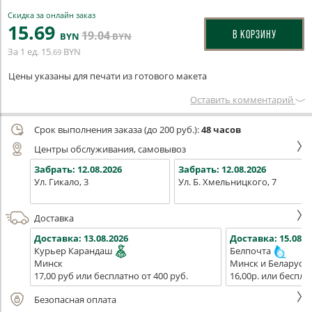
Скидка за онлайн заказ
15
.69
19
.04
В КОРЗИНУ
BYN
BYN
За 1 ед.
15
BYN
.69
Цены указаны для печати из готового макета
Оставить комментарий
Срок выполнения заказа (до 200 руб.):
48 часов
Центры обслуживания, самовывоз
Забрать:
12.08.2026
Забрать:
12.08.2026
Ул. Гикало, 3
Ул. Б. Хмельницкого, 7
Доставка
Доставка:
13.08.2026
Доставка:
15.08.2
Курьер Карандаш
Белпочта
Минск
Минск и Беларусь
17,00 руб или бесплатно от 400 руб.
16,00р. или беспла
Безопасная оплата