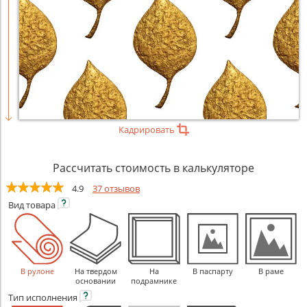
Кадрировать
Рассчитать стоимость в калькуляторе
4.9
37 отзывов
Вид
товара
В рулоне
На твердом
На
В паспарту
В раме
основании
подрамнике
Тип
исполнения