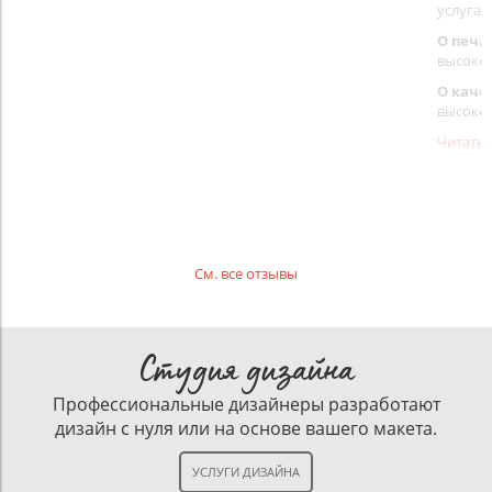
услуга 
О печа
высоко
О каче
высоко
Читать
См. все отзывы
Студия дизайна
Профессиональные дизайнеры разработают
дизайн с нуля или на основе вашего макета.