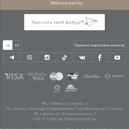
290@karandash.by
Прислать свой файл
ru
en
Правила подготовки макетов
РБ, г.Минск, ул. Гикало, 3
РБ, г.Минск, Площадь Независимости, Торговый центр "Столица"
РБ, г.Минск, ул. Б.Хмельницкого, 7
+375 17 3-290-290
290@karandash.by