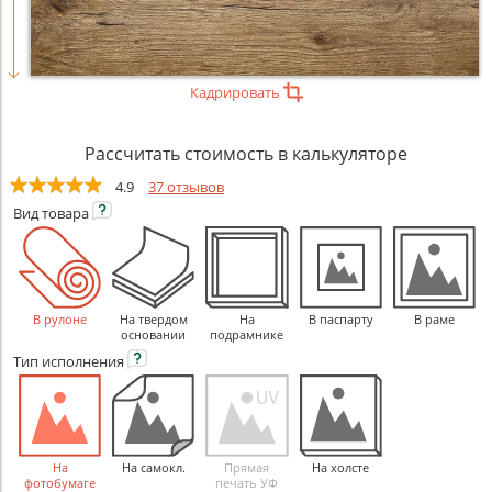
Кадрировать
Рассчитать стоимость в калькуляторе
4.9
37 отзывов
Вид
товара
В рулоне
На твердом
На
В паспарту
В раме
основании
подрамнике
Тип
исполнения
На
На самокл.
Прямая
На холсте
фотобумаге
печать УФ