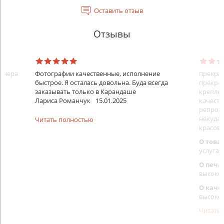
Оставить отзыв
Отзывы
айнера
Фотографии качественные, исполнение
прекрас
быстрое. Я осталась довольна. Буда всегда
прекрас
заказывать только в Карандаше
креплен
Лариса Романчук
15.01.2025
качеств
репроду
некуда)
Читать полностью
красовс
О това
услуга 
О печа
высоко
О каче
высоко
Читать