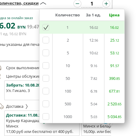
оличество, скидки
Количество
За 1 ед.
Цена
дка за онлайн заказ
6
.02
19
.47
В КОРЗИНУ
BYN
BYN
1
16
16
.02
.02
1 ед.
16
BYN
.02
2
12
25
.56
.12
ны указаны для печати из готового макета
5
10
53
.62
.12
Оставить комментарий
10
9
91
.16
.57
Срок выполнения заказа (до 200 руб.):
48 часов
Центры обслуживания, самовывоз
50
7
390
.82
.85
Забрать:
10.08.2026
Забрать:
10.08.2026
Забрат
Ул. Гикало, 3
Ул. Б. Хмельницкого, 7
Площадь
100
6
677
.78
.81
(ТЦ "Сто
500
5
2
520
.04
.65
Доставка
Доставка:
11.08.2026
Доставка:
13.08.2026 - 15.0
1000
5
5
034
.03
.85
Курьер Карандаш
Белпочта
Минск
Минск и Беларусь
17,00 руб или бесплатно от 400 руб.
16,00р. или бесплатно от 10