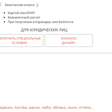
Безопасная оплата
Картой или ЕРИП
Безналичный расчет
При получении в Карандаш или Белпочта
ДЛЯ ЮРИДИЧЕСКИХ ЛИЦ
ПОЛУЧИТЬ СПЕЦИАЛЬНЫЕ
ЗАКАЗАТЬ
УСЛОВИЯ
ДИЗАЙН
краски
,
листва
,
масло
,
небо
,
облако
,
окно
,
оттенки
,
парк
,
пе