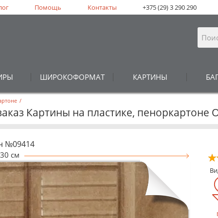
лог
Помощь
Контакты
+375 (29) 3 290 290
ИРЫ
ШИРОКОФОРМАТ
КАРТИНЫ
БА
артоне
/
заказ Картины на пластике, пеноркартоне 
н №09414
30 см
В