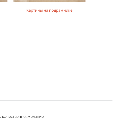
Картины на подрамнике
Картины на фо
ь качественно, желание