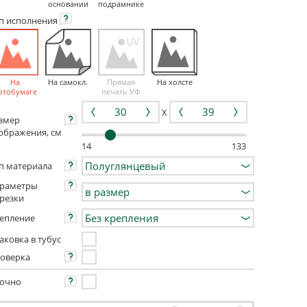
основании
подрамнике
ип
исполнения
На
На самокл.
Прямая
На холсте
отобумаге
печать УФ
X
змер
ображения, см
14
133
п материала
раметры
резки
епление
аковка в тубус
оверка
очно