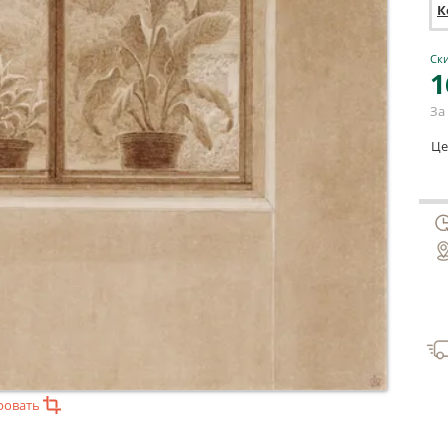
К
Ски
1
За 
Це
ровать