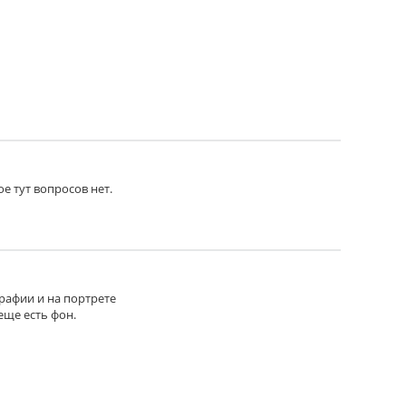
ое тут вопросов нет.
графии и на портрете
еще есть фон.