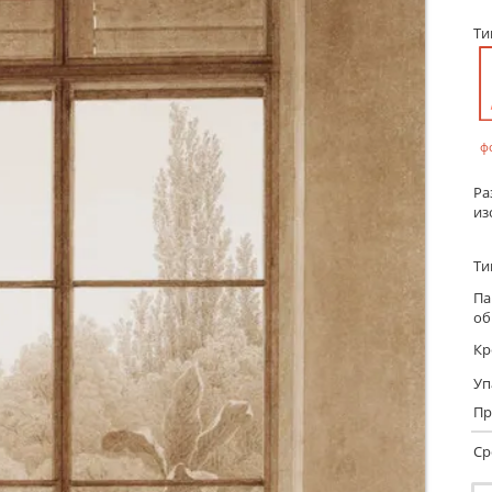
Т
ф
Ра
из
Ти
Па
об
Кр
Уп
Пр
Ср