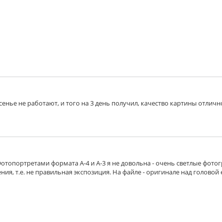
есенье не работают, и того на 3 день получил, качество картины отличн
Фотопортретами формата А-4 и А-3 я не довольна - очень светлые фото
ия, т.е. не правильная экспозиция. На файле - оригинале над головой 