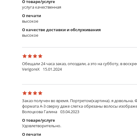
О товаре/услуге
услуга качественная
О печати
высокое
О качестве доставки и обслуживания
высокое
Обещали 24 часа заказ, опоздали, а это на субботу, в воскр
VerigoreX
15.01.2024
Заказ получен во время. Портретом(картина). я довольна. 
формата А-3 сверху даже слегка обрезаны волосы изображен
Волоцкова Галина
03.04.2023
О товаре/услуге
Удовлетворительно.
О печати