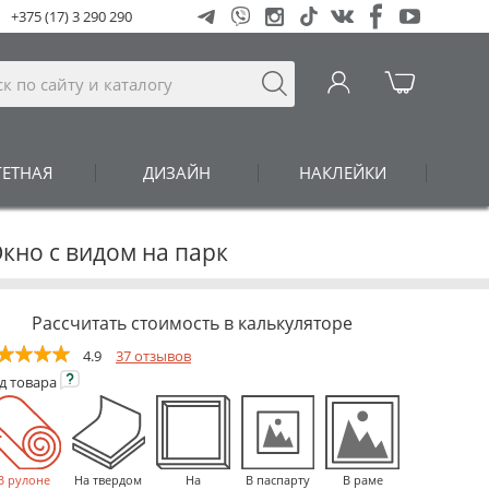
+375 (17) 3 290 290
ГЕТНАЯ
ДИЗАЙН
НАКЛЕЙКИ
Окно с видом на парк
Рассчитать стоимость в калькуляторе
4.9
37 отзывов
ид
товара
В рулоне
На твердом
На
В паспарту
В раме