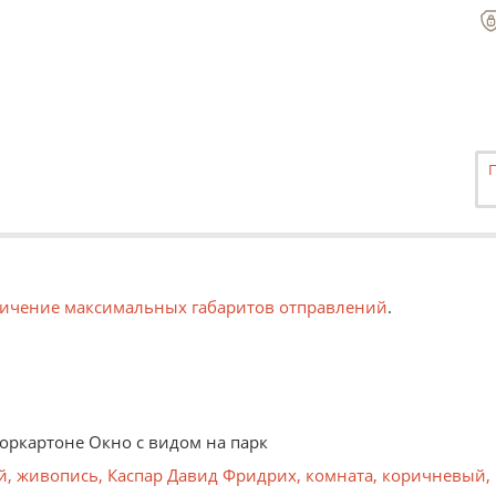
ичение максимальных габаритов отправлений
.
норкартоне Окно с видом на парк
й
,
живопись
,
Каспар Давид Фридрих
,
комната
,
коричневый
,