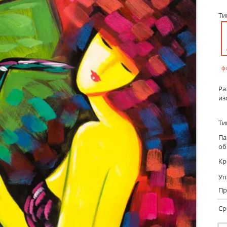
Т
ф
Ра
из
Ти
Па
об
Кр
Уп
Пр
Ср