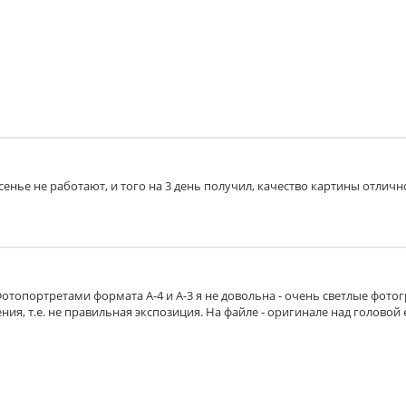
есенье не работают, и того на 3 день получил, качество картины отличн
Фотопортретами формата А-4 и А-3 я не довольна - очень светлые фото
ия, т.е. не правильная экспозиция. На файле - оригинале над головой 