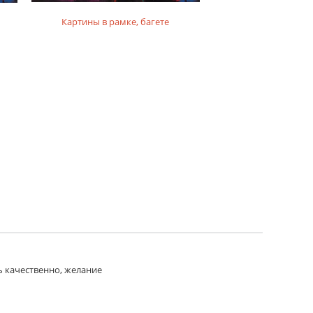
Картины в рамке, багете
Картины на фо
ь качественно, желание