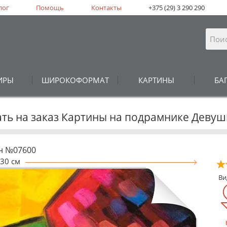
лог
Помощь
Контакты
+375 (29) 3 290 290
ИРЫ
ШИРОКОФОРМАТ
КАРТИНЫ
БА
ать на заказ Картины на подрамнике Девуш
н №07600
30 см
В