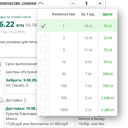
оличество, скидки
Количество
За 1 ед.
Цена
дка за онлайн заказ
6
.22
19
.70
В КОРЗИНУ
BYN
BYN
1
16
16
.22
.22
1 ед.
16
BYN
.22
2
12
25
.99
.98
ны указаны для печати из готового макета
5
11
55
.06
.28
Оставить комментарий
10
9
95
.56
.62
Срок выполнения заказа (до 200 руб.):
48 часов
Центры обслуживания, самовывоз
50
7
398
.96
.00
Забрать:
9.08.2026
Забрать:
9.08.2026
Забрат
Ул. Гикало, 3
Ул. Б. Хмельницкого, 7
Площадь
100
7
709
.09
.03
(ТЦ "Сто
500
5
2
646
.29
.65
Доставка
Доставка:
10.08.2026
Доставка:
12.08.2026 - 14.0
1000
5
5
286
.29
.85
Курьер Карандаш
Белпочта
Минск
Минск и Беларусь
17,00 руб или бесплатно от 400 руб.
16,00р. или бесплатно от 10