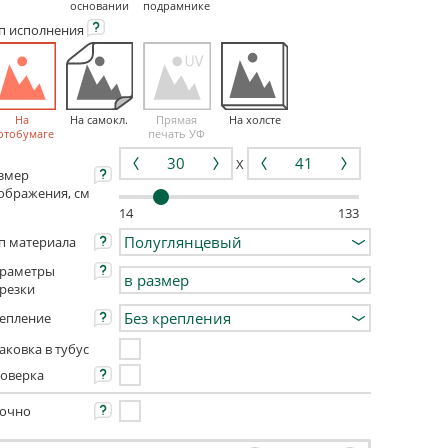
основании
подрамнике
ип
исполнения
На
На самокл.
Прямая
На холсте
отобумаге
печать УФ
X
змер
ображения, см
14
133
п материала
раметры
резки
епление
аковка в тубус
оверка
очно