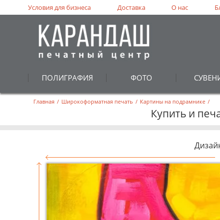
Условия для бизнеса
Доставка
О нас
Б
ПОЛИГРАФИЯ
ФОТО
СУВЕН
Главная
/
Широкоформатная печать
/
Картины на подрамнике
/
Купить и печ
Дизай