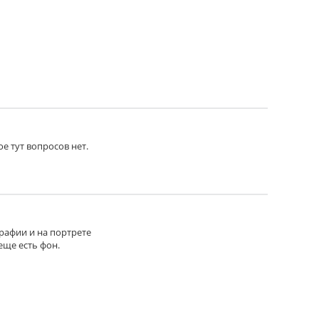
ое тут вопросов нет.
графии и на портрете
еще есть фон.