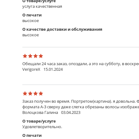
О товаре/услуге
услуга качественная
О печати
высокое
О качестве доставки и обслуживания
высокое
Обещали 24 часа заказ, опоздали, а это на субботу, в воскр
VerigoreX
15.01.2024
Заказ получен во время. Портретом(картина). я довольна. 
формата А-3 сверху даже слегка обрезаны волосы изображен
Волоцкова Галина
03.04.2023
О товаре/услуге
Удовлетворительно.
О печати