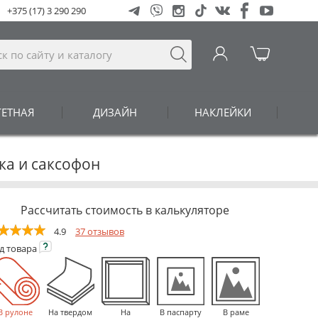
+375 (17) 3 290 290
ГЕТНАЯ
ДИЗАЙН
НАКЛЕЙКИ
ка и саксофон
Рассчитать стоимость в калькуляторе
4.9
37 отзывов
ид
товара
В рулоне
На твердом
На
В паспарту
В раме