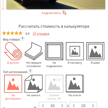
Кадрировать
Рассчитать стоимость в калькуляторе
4.9
37 отзывов
Вид
товара
В рулоне
На твердом
На
В паспарту
В раме
основании
подрамнике
Тип
исполнения
На
На самокл.
Прямая
На холсте
фотобумаге
печать УФ
X