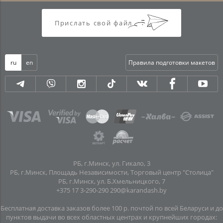
Прислать свой файл
ru
en
Правила подготовки макетов
РБ, г.Минск, ул. Гикало, 3
РБ, г.Минск, Площадь Независимости, Торговый центр "Столица"
РБ, г.Минск, ул. Б.Хмельницкого, 7
+375 17 3-290-290
290@karandash.by
Бесплатная доставка заказов более 100 р. почтой по всей Беларуси и до
пунктов выдачи во всех областных центрах и крупнейших городах: