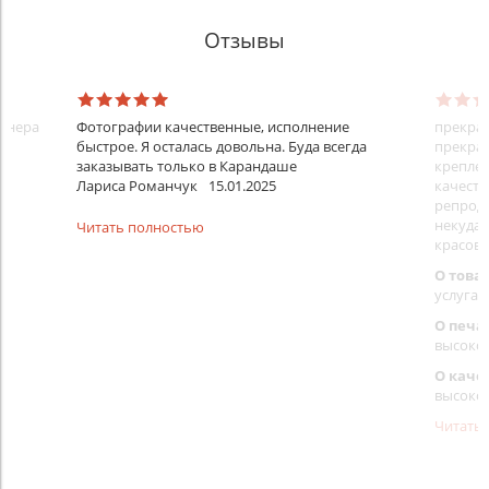
Отзывы
айнера
Фотографии качественные, исполнение
прекрас
быстрое. Я осталась довольна. Буда всегда
прекрас
заказывать только в Карандаше
креплен
Лариса Романчук
15.01.2025
качеств
репроду
некуда)
Читать полностью
красовс
О това
услуга 
О печа
высоко
О каче
высоко
Читать