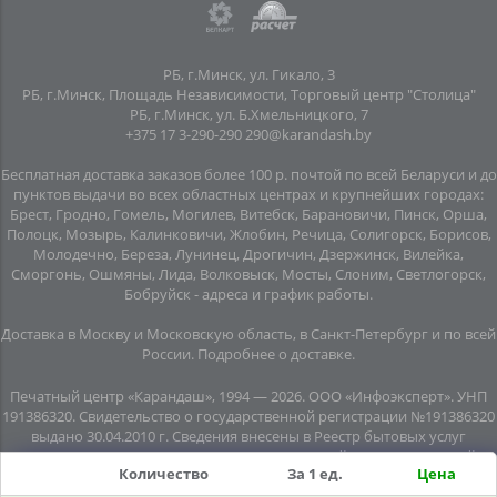
РБ, г.Минск, ул. Гикало, 3
РБ, г.Минск, Площадь Независимости, Торговый центр "Столица"
РБ, г.Минск, ул. Б.Хмельницкого, 7
+375 17 3-290-290
290@karandash.by
Бесплатная доставка заказов более 100 р. почтой по всей Беларуси и до
пунктов выдачи во всех областных центрах и крупнейших городах:
Брест, Гродно, Гомель, Могилев, Витебск, Барановичи, Пинск, Орша,
Полоцк, Мозырь, Калинковичи, Жлобин, Речица, Солигорск, Борисов,
Молодечно, Береза, Лунинец, Дрогичин, Дзержинск, Вилейка,
Сморгонь, Ошмяны, Лида, Волковыск, Мосты, Слоним, Светлогорск,
Бобруйск -
адреса и график работы
.
Доставка в Москву и Московскую область, в Санкт-Петербург и по всей
Росcии.
Подробнее о доставке
.
Печатный центр «Карандаш», 1994 — 2026. ООО «Инфоэксперт». УНП
191386320. Свидетельство о государственной регистрации №191386320
выдано 30.04.2010 г. Сведения внесены в Реестр бытовых услуг
08.06.2015г. (свидетельство №20445). Почтовый адрес: подземный
Количество
За 1 ед.
Цена
переход №8, помещение №7, пл. Независимости, г. Минск, 220030.
Юридический адрес: пл. Независимости, подземный переход № 8,