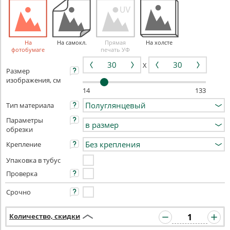
На
На самокл.
Прямая
На холсте
фотобумаге
печать УФ
X
Размер
изображения, см
14
133
Тип материала
Параметры
обрезки
Крепление
Упаковка в тубус
Проверка
Срочно
Количество, скидки