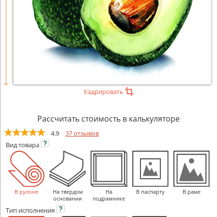
Кадрировать
Рассчитать стоимость в калькуляторе
4.9
37 отзывов
Вид
товара
В рулоне
На твердом
На
В паспарту
В раме
основании
подрамнике
Тип
исполнения