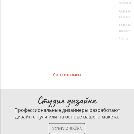
услуга 
О печа
высоко
О каче
высоко
Читать
См. все отзывы
Студия дизайна
Профессиональные дизайнеры разработают
дизайн с нуля или на основе вашего макета.