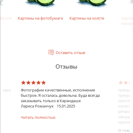
багете
Картины на фотобумаге
Картины на холсте
Карти
пенор
Оставить отзыв
Отзывы
айнера
Фотографии качественные, исполнение
прекрас
быстрое. Я осталась довольна. Буда всегда
прекрас
заказывать только в Карандаше
креплен
Лариса Романчук
15.01.2025
качеств
репроду
некуда)
Читать полностью
красовс
О това