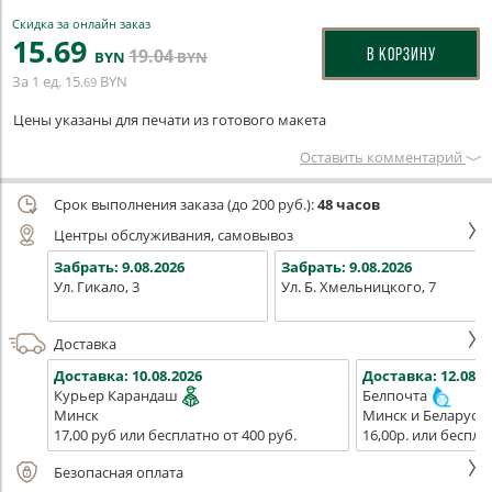
Скидка за онлайн заказ
15
.69
19
.04
В КОРЗИНУ
BYN
BYN
За 1 ед.
15
BYN
.69
Цены указаны для печати из готового макета
Оставить комментарий
Срок выполнения заказа (до 200 руб.):
48 часов
Центры обслуживания, самовывоз
Забрать:
9.08.2026
Забрать:
9.08.2026
Ул. Гикало, 3
Ул. Б. Хмельницкого, 7
Доставка
Доставка:
10.08.2026
Доставка:
12.08.2
Курьер Карандаш
Белпочта
Минск
Минск и Беларусь
17,00 руб или бесплатно от 400 руб.
16,00р. или беспла
Безопасная оплата