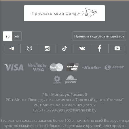
Прислать свой файл
ru
en
Правила подготовки макетов
РБ, г.Минск, ул. Гикало, 3
РБ, г.Минск, Площадь Независимости, Торговый центр "Столица"
РБ, г.Минск, ул. Б.Хмельницкого, 7
+375 17 3-290-290
290@karandash.by
Бесплатная доставка заказов более 100 р. почтой по всей Беларуси и до
пунктов выдачи во всех областных центрах и крупнейших городах: