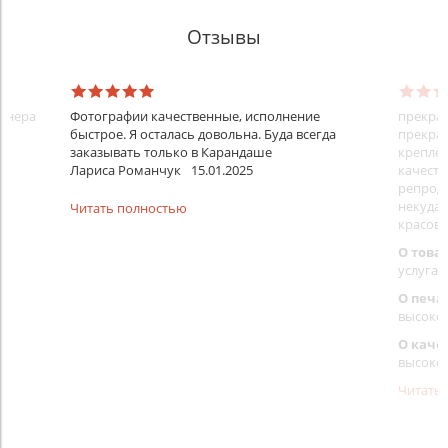
Отзывы
айнера
Фотографии качественные, исполнение
прекрас
быстрое. Я осталась довольна. Буда всегда
прекрас
заказывать только в Карандаше
креплен
Лариса Романчук
15.01.2025
качеств
репроду
некуда)
Читать полностью
красовс
О това
услуга 
О печа
высоко
О каче
высоко
Читать