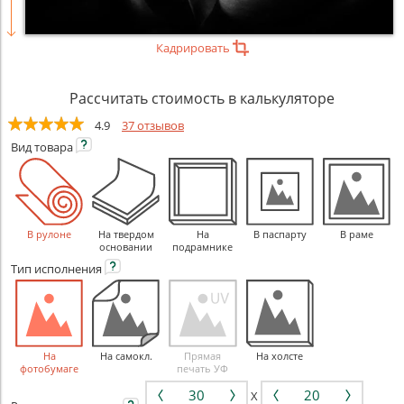
Кадрировать
Рассчитать стоимость в калькуляторе
4.9
37 отзывов
Вид
товара
В рулоне
На твердом
На
В паспарту
В раме
основании
подрамнике
Тип
исполнения
На
На самокл.
Прямая
На холсте
фотобумаге
печать УФ
X