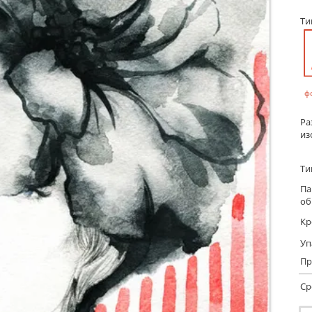
Т
ф
Ра
из
Ти
Па
об
Кр
Уп
Пр
Ср