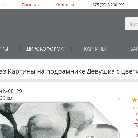
лог
Помощь
Контакты
+375 (29) 3 290 290
ИРЫ
ШИРОКОФОРМАТ
КАРТИНЫ
БА
каз Картины на подрамнике Девушка с цвет
н №08129
30 см
В