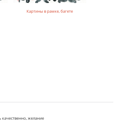
Картины в рамке, багете
Картины на фо
ь качественно, желание