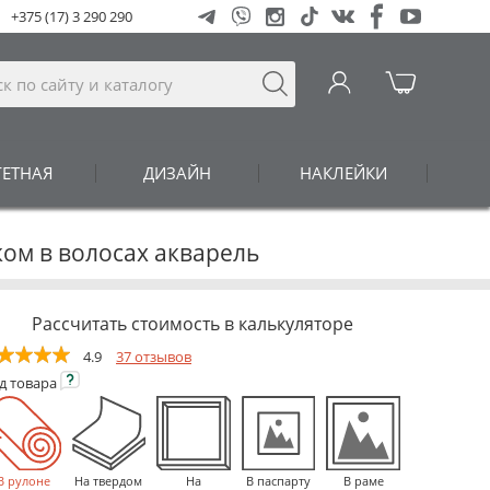
+375 (17) 3 290 290
ГЕТНАЯ
ДИЗАЙН
НАКЛЕЙКИ
ком в волосах акварель
Рассчитать стоимость в калькуляторе
4.9
37 отзывов
ид
товара
В рулоне
На твердом
На
В паспарту
В раме