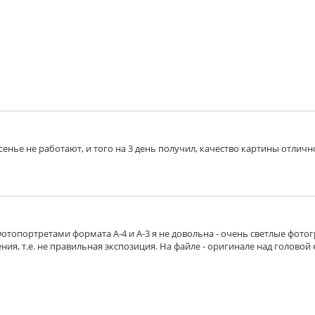
есенье не работают, и того на 3 день получил, качество картины отличн
Фотопортретами формата А-4 и А-3 я не довольна - очень светлые фото
ия, т.е. не правильная экспозиция. На файле - оригинале над головой 