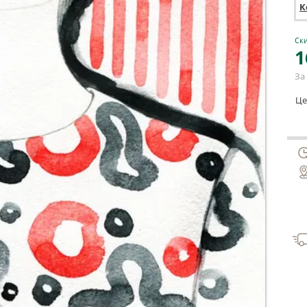
К
Ски
1
За 
Це