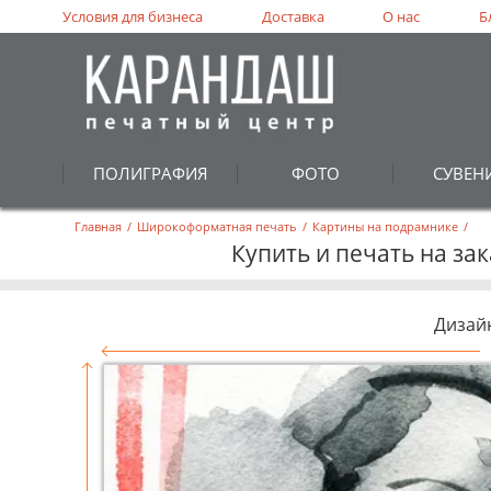
Условия для бизнеса
Доставка
О нас
Б
ПОЛИГРАФИЯ
ФОТО
СУВЕН
Главная
/
Широкоформатная печать
/
Картины на подрамнике
/
Купить и печать на за
Дизай