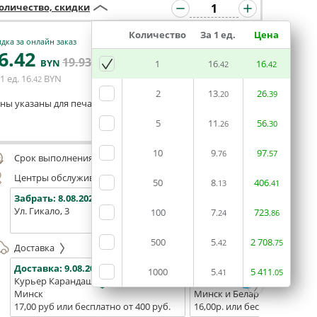
оличество, скидки
Количество
За 1 ед.
Цена
дка за онлайн заказ
6
.42
19
.93
В КОРЗИНУ
BYN
BYN
1
16
16
.42
.42
1 ед.
16
BYN
.42
2
13
26
.20
.39
ны указаны для печати из готового макета
5
11
56
.26
.30
Оставить комментарий
10
9
97
.76
.57
Срок выполнения заказа (до 200 руб.):
48 часов
Центры обслуживания, самовывоз
50
8
406
.13
.41
Забрать:
8.08.2026
Забрать:
8.08.2026
Забрат
Ул. Гикало, 3
Ул. Б. Хмельницкого, 7
Площадь
100
7
723
.24
.86
(ТЦ "Сто
500
5
2
708
.42
.75
Доставка
Доставка:
9.08.2026
Доставка:
11.08.2026 - 13.0
1000
5
5
411
.41
.05
Курьер Карандаш
Белпочта
Минск
Минск и Беларусь
17,00 руб или бесплатно от 400 руб.
16,00р. или бесплатно от 10