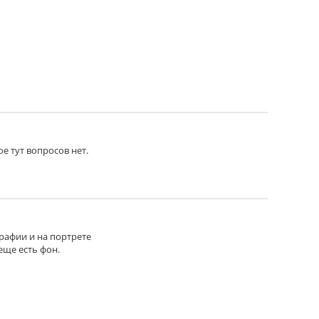
ое тут вопросов нет.
графии и на портрете
еще есть фон.