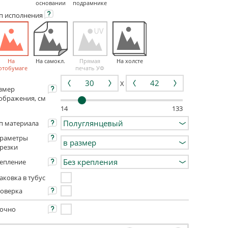
основании
подрамнике
ип
исполнения
На
На самокл.
Прямая
На холсте
отобумаге
печать УФ
X
змер
ображения, см
14
133
п материала
раметры
резки
епление
аковка в тубус
оверка
очно