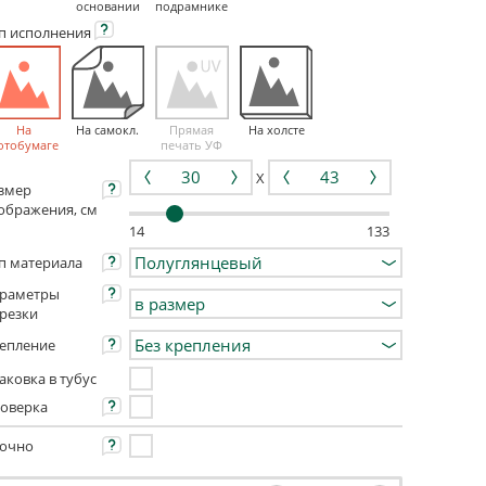
основании
подрамнике
ип
исполнения
На
На самокл.
Прямая
На холсте
отобумаге
печать УФ
X
змер
ображения, см
14
133
п материала
раметры
резки
епление
аковка в тубус
оверка
очно