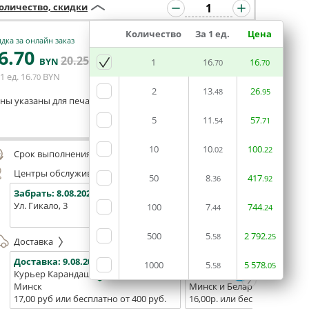
оличество, скидки
Количество
За 1 ед.
Цена
дка за онлайн заказ
6
.70
20
.25
В КОРЗИНУ
BYN
BYN
1
16
16
.70
.70
1 ед.
16
BYN
.70
2
13
26
.48
.95
ны указаны для печати из готового макета
5
11
57
.54
.71
Оставить комментарий
10
10
100
.02
.22
Срок выполнения заказа (до 200 руб.):
48 часов
Центры обслуживания, самовывоз
50
8
417
.36
.92
Забрать:
8.08.2026
Забрать:
8.08.2026
Забрат
Ул. Гикало, 3
Ул. Б. Хмельницкого, 7
Площадь
100
7
744
.44
.24
(ТЦ "Сто
500
5
2
792
.58
.25
Доставка
Доставка:
9.08.2026
Доставка:
11.08.2026 - 13.0
1000
5
5
578
.58
.05
Курьер Карандаш
Белпочта
Минск
Минск и Беларусь
17,00 руб или бесплатно от 400 руб.
16,00р. или бесплатно от 10