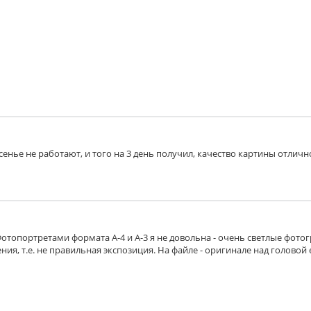
есенье не работают, и того на 3 день получил, качество картины отличн
Фотопортретами формата А-4 и А-3 я не довольна - очень светлые фото
ия, т.е. не правильная экспозиция. На файле - оригинале над головой 