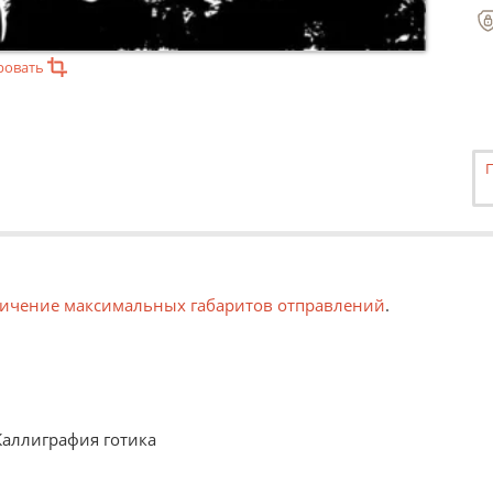
ровать
ичение максимальных габаритов отправлений
.
Каллиграфия готика