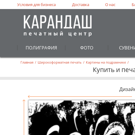
Условия для бизнеса
Доставка
О нас
Б
ПОЛИГРАФИЯ
ФОТО
СУВЕН
Главная
/
Широкоформатная печать
/
Картины на подрамнике
/
Купить и печ
Дизай