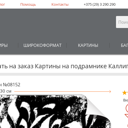
лог
Помощь
Контакты
+375 (29) 3 290 290
ИРЫ
ШИРОКОФОРМАТ
КАРТИНЫ
БА
ать на заказ Картины на подрамнике Калли
н №08152
30 см
В