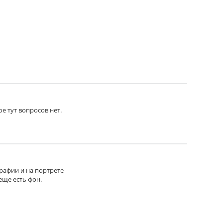
ое тут вопросов нет.
графии и на портрете
еще есть фон.