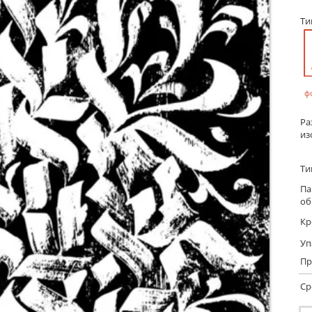
Т
ф
Ра
из
Ти
Па
об
Кр
Уп
Пр
Ср