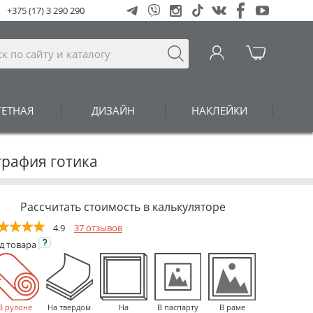
+375 (17) 3 290 290
ГЕТНАЯ
ДИЗАЙН
НАКЛЕЙКИ
графия готика
Рассчитать стоимость в калькуляторе
4.9
37 отзывов
ид
товара
В рулоне
На твердом
На
В паспарту
В раме