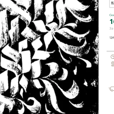
К
Ски
1
За 
Це