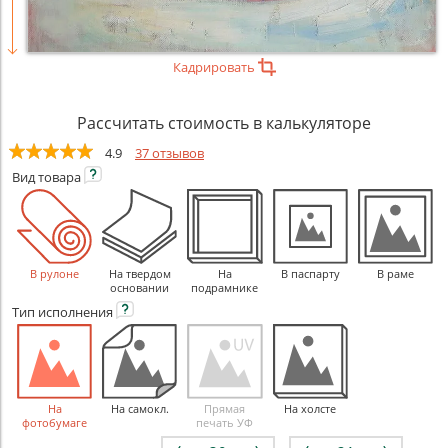
Кадрировать
Рассчитать стоимость в калькуляторе
4.9
37 отзывов
Вид
товара
В рулоне
На твердом
На
В паспарту
В раме
основании
подрамнике
Тип
исполнения
На
На самокл.
Прямая
На холсте
фотобумаге
печать УФ