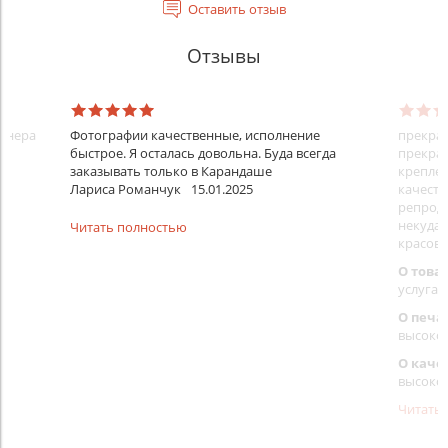
Оставить отзыв
Отзывы
айнера
Фотографии качественные, исполнение
прекрас
быстрое. Я осталась довольна. Буда всегда
прекрас
заказывать только в Карандаше
креплен
Лариса Романчук
15.01.2025
качеств
репроду
некуда)
Читать полностью
красовс
О това
услуга 
О печа
высоко
О каче
высоко
Читать