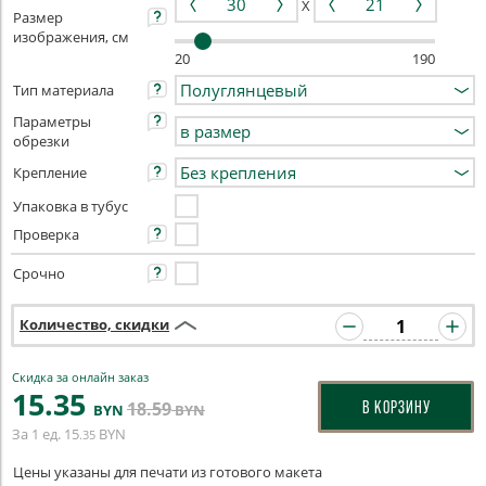
X
Размер
изображения, см
20
190
Тип материала
Параметры
обрезки
Крепление
Упаковка в тубус
Проверка
Срочно
Количество, скидки
Скидка за онлайн заказ
15
.35
18
.59
В КОРЗИНУ
BYN
BYN
За 1 ед.
15
BYN
.35
Цены указаны для печати из готового макета