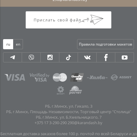
Прислать свой файл
ru
en
Правила подготовки макетов
РБ, г.Минск, ул. Гикало, 3
РБ, г.Минск, Площадь Независимости, Торговый центр "Столица"
РБ, г.Минск, ул. Б.Хмельницкого, 7
+375 17 3-290-290
290@karandash.by
Бесплатная доставка заказов более 100 р. почтой по всей Беларуси и до