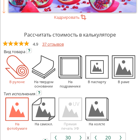
Кадрировать
Рассчитать стоимость в калькуляторе
4.9
37 отзывов
Вид
товара
В рулоне
На твердом
На
В паспарту
В раме
основании
подрамнике
Тип
исполнения
На
На самокл.
Прямая
На холсте
фотобумаге
печать УФ
X