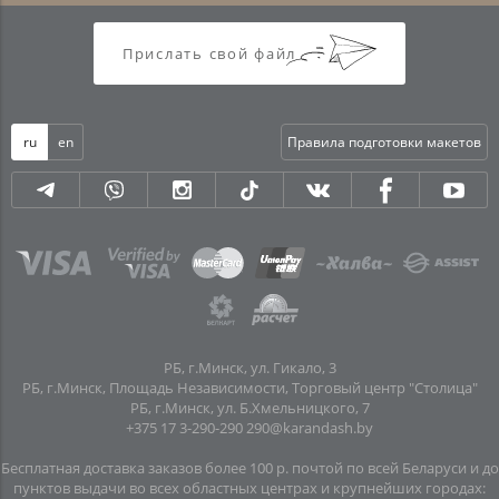
Прислать свой файл
ru
en
Правила подготовки макетов
РБ, г.Минск, ул. Гикало, 3
РБ, г.Минск, Площадь Независимости, Торговый центр "Столица"
РБ, г.Минск, ул. Б.Хмельницкого, 7
+375 17 3-290-290
290@karandash.by
Бесплатная доставка заказов более 100 р. почтой по всей Беларуси и до
пунктов выдачи во всех областных центрах и крупнейших городах: