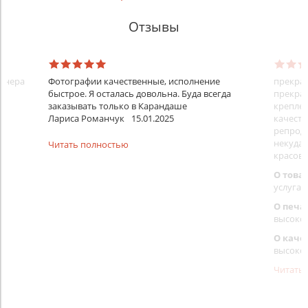
Отзывы
айнера
Фотографии качественные, исполнение
прекрас
быстрое. Я осталась довольна. Буда всегда
прекрас
заказывать только в Карандаше
креплен
Лариса Романчук
15.01.2025
качеств
репроду
некуда)
Читать полностью
красовс
О това
услуга 
О печа
высоко
О каче
высоко
Читать