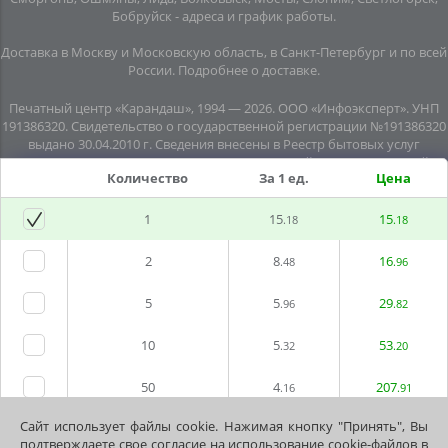
Бобруйск -
адреса и график работы
.
Доставка в Москву и Московскую область, в Санкт-Петербург и по всей
Росcии.
Подробнее о доставке
.
Печатный центр «Карандаш», 1994 — 2026. ООО «Инфоэксперт». УНП
191386320. Свидетельство о государственной регистрации №191386320
выдано 30.04.2010 г. Сведения внесены в Реестр бытовых услуг
08.06.2015г. (свидетельство №20445). Почтовый адрес: подземный
Количество
За 1 ед.
Цена
переход №8, помещение №7, пл. Независимости, г. Минск, 220030.
Юридический адрес: пл. Независимости, подземный переход № 8,
помещение № 10, г.Минск, 220030. Все права защищены. Информация,
1
15
15
.18
.18
размещенная на данном сайте, касающаяся технических
характеристик, комплектации, внешнего вида, наличия, стоимости
2
8
16
.48
.96
товаров и услуг, носит информационный характер и не является
публичной офертой.
5
5
29
Политика обработки персональных данных
.96
.82
Договор публичной оферты
10
5
53
.32
.20
Печать визиток
50
4
207
.16
.91
Печать листовок
Печать буклетов
Сайт использует файлы cookie. Нажимая кнопку "Принять", Вы
100
3
382
Печать открыток
.82
.37
подтверждаете свое согласие на использование cookie-файлов в