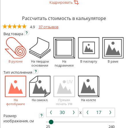
Кадрировать
Рассчитать стоимость в калькуляторе
4.9
37 отзывов
Вид
товара
В рулоне
На твердом
На
В паспарту
В раме
основании
подрамнике
Тип
исполнения
На
На самокл.
Прямая
На холсте
фотобумаге
печать УФ
X
Размер
изображения, см
25
240