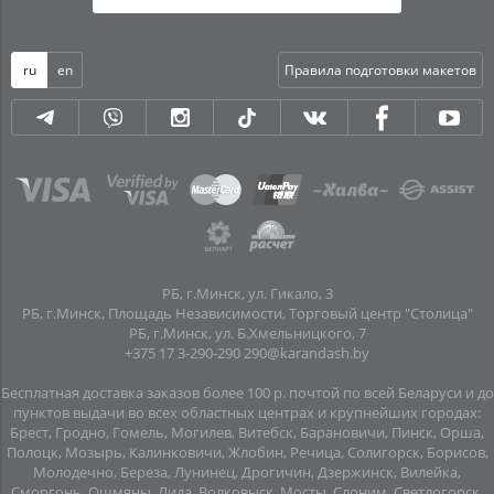
ru
en
Правила подготовки макетов
РБ, г.Минск, ул. Гикало, 3
РБ, г.Минск, Площадь Независимости, Торговый центр "Столица"
РБ, г.Минск, ул. Б.Хмельницкого, 7
+375 17 3-290-290
290@karandash.by
Бесплатная доставка заказов более 100 р. почтой по всей Беларуси и до
пунктов выдачи во всех областных центрах и крупнейших городах:
Брест, Гродно, Гомель, Могилев, Витебск, Барановичи, Пинск, Орша,
Полоцк, Мозырь, Калинковичи, Жлобин, Речица, Солигорск, Борисов,
Молодечно, Береза, Лунинец, Дрогичин, Дзержинск, Вилейка,
Сморгонь, Ошмяны, Лида, Волковыск, Мосты, Слоним, Светлогорск,