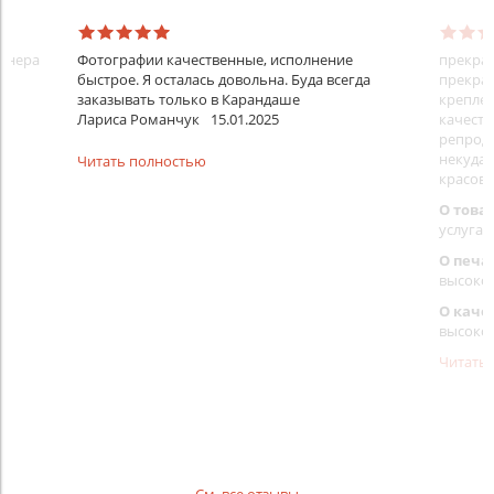
айнера
Фотографии качественные, исполнение
прекрас
быстрое. Я осталась довольна. Буда всегда
прекрас
заказывать только в Карандаше
креплен
Лариса Романчук
15.01.2025
качеств
репроду
некуда)
Читать полностью
красовс
О това
услуга 
О печа
высоко
О каче
высоко
Читать