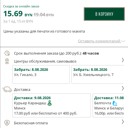
Скидка за онлайн заказ
15
.69
19
.04
В КОРЗИНУ
BYN
BYN
За 1 ед.
15
BYN
.69
Цены указаны для печати из готового макета
Оставить комментарий
Срок выполнения заказа (до 200 руб.):
48 часов
Центры обслуживания, самовывоз
Забрать:
8.08.2026
Забрать:
8.08.2026
Ул. Гикало, 3
Ул. Б. Хмельницкого, 7
Доставка
Доставка:
9.08.2026
Доставка:
11.08.2
Курьер Карандаш
Белпочта
Минск
Минск и Беларусь
17,00 руб или бесплатно от 400 руб.
16,00р. или беспла
Безопасная оплата