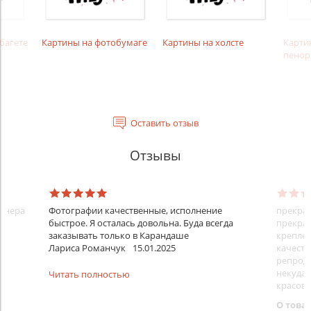
багете
Картины на фотобумаге
Картины на холсте
Карти
пенор
Оставить отзыв
Отзывы
айнера
Фотографии качественные, исполнение
прекрас
быстрое. Я осталась довольна. Буда всегда
прекрас
заказывать только в Карандаше
креплен
Лариса Романчук
15.01.2025
качеств
репроду
некуда)
Читать полностью
красовс
О това