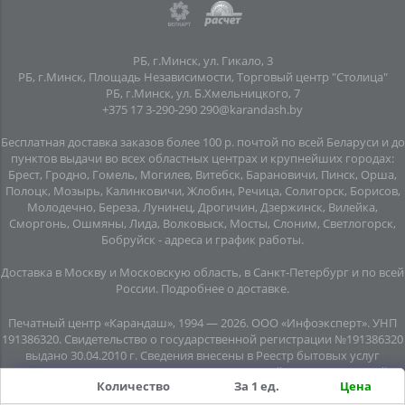
РБ, г.Минск, ул. Гикало, 3
РБ, г.Минск, Площадь Независимости, Торговый центр "Столица"
РБ, г.Минск, ул. Б.Хмельницкого, 7
+375 17 3-290-290
290@karandash.by
Бесплатная доставка заказов более 100 р. почтой по всей Беларуси и до
пунктов выдачи во всех областных центрах и крупнейших городах:
Брест, Гродно, Гомель, Могилев, Витебск, Барановичи, Пинск, Орша,
Полоцк, Мозырь, Калинковичи, Жлобин, Речица, Солигорск, Борисов,
Молодечно, Береза, Лунинец, Дрогичин, Дзержинск, Вилейка,
Сморгонь, Ошмяны, Лида, Волковыск, Мосты, Слоним, Светлогорск,
Бобруйск -
адреса и график работы
.
Доставка в Москву и Московскую область, в Санкт-Петербург и по всей
Росcии.
Подробнее о доставке
.
Печатный центр «Карандаш», 1994 — 2026. ООО «Инфоэксперт». УНП
191386320. Свидетельство о государственной регистрации №191386320
выдано 30.04.2010 г. Сведения внесены в Реестр бытовых услуг
08.06.2015г. (свидетельство №20445). Почтовый адрес: подземный
Количество
За 1 ед.
Цена
переход №8, помещение №7, пл. Независимости, г. Минск, 220030.
Юридический адрес: пл. Независимости, подземный переход № 8,