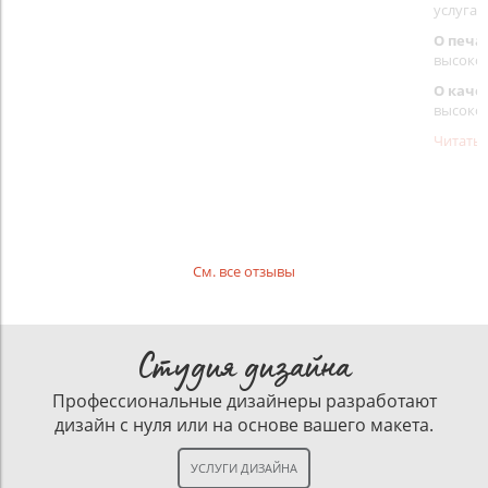
услуга 
О печа
высоко
О каче
высоко
Читать
См. все отзывы
Студия дизайна
Профессиональные дизайнеры разработают
дизайн с нуля или на основе вашего макета.