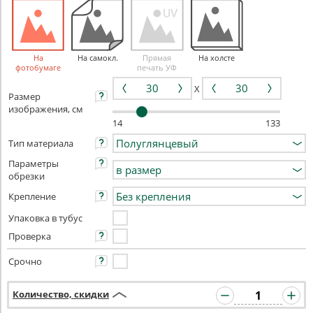
На
На самокл.
Прямая
На холсте
фотобумаге
печать УФ
X
Размер
изображения, см
14
133
Тип материала
Параметры
обрезки
Крепление
Упаковка в тубус
Проверка
Срочно
Количество, скидки