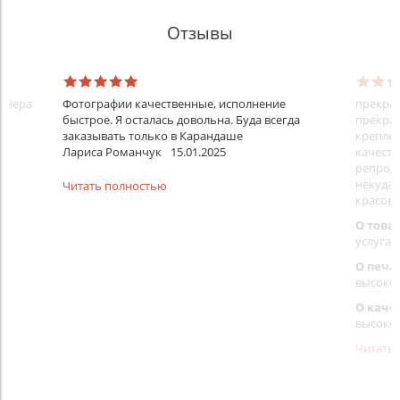
Отзывы
айнера
Фотографии качественные, исполнение
прекрас
быстрое. Я осталась довольна. Буда всегда
прекрас
заказывать только в Карандаше
креплен
Лариса Романчук
15.01.2025
качеств
репроду
некуда)
Читать полностью
красовс
О това
услуга 
О печа
высоко
О каче
высоко
Читать