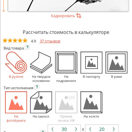
Кадрировать
Рассчитать стоимость в калькуляторе
4.9
37 отзывов
Вид
товара
В рулоне
На твердом
На
В паспарту
В раме
основании
подрамнике
Тип
исполнения
На
На самокл.
Прямая
На холсте
фотобумаге
печать УФ
X