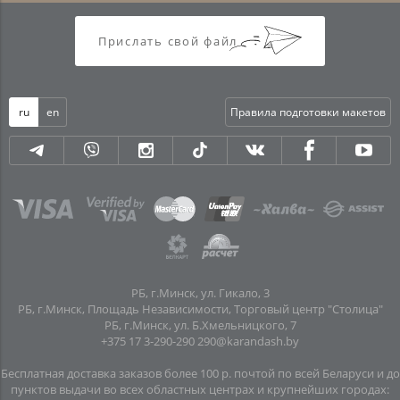
Прислать свой файл
ru
en
Правила подготовки макетов
РБ, г.Минск, ул. Гикало, 3
РБ, г.Минск, Площадь Независимости, Торговый центр "Столица"
РБ, г.Минск, ул. Б.Хмельницкого, 7
+375 17 3-290-290
290@karandash.by
Бесплатная доставка заказов более 100 р. почтой по всей Беларуси и до
пунктов выдачи во всех областных центрах и крупнейших городах: