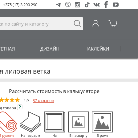
+375 (17) 3 290 290
ГЕТНАЯ
ДИЗАЙН
НАКЛЕЙКИ
я лиловая ветка
Рассчитать стоимость в калькуляторе
4.9
37 отзывов
ид
товара
В рулоне
На твердом
На
В паспарту
В раме