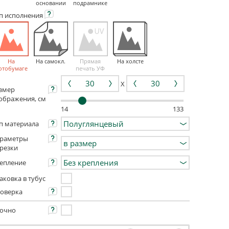
основании
подрамнике
ип
исполнения
На
На самокл.
Прямая
На холсте
отобумаге
печать УФ
X
змер
ображения, см
14
133
п материала
раметры
резки
епление
аковка в тубус
оверка
очно