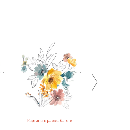
Картины в рамке, багете
Картины на п