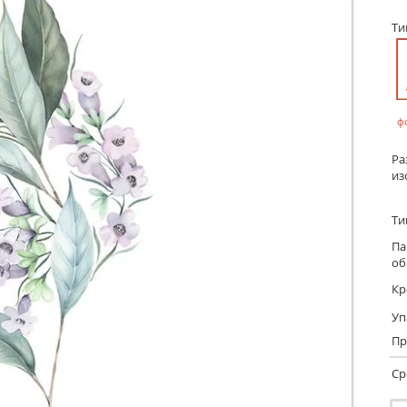
Т
ф
Ра
из
Ти
Па
об
Кр
Уп
Пр
Ср