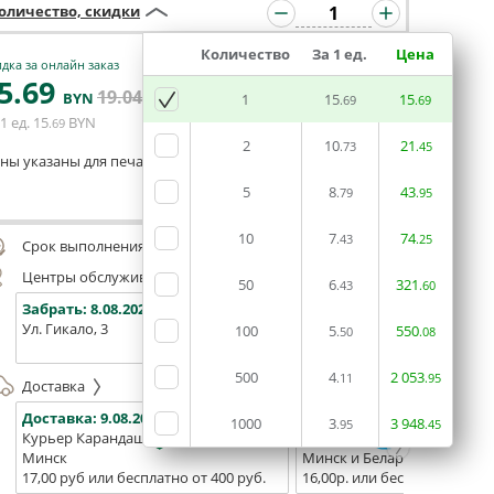
оличество, скидки
Количество
За 1 ед.
Цена
дка за онлайн заказ
5
.69
19
.04
В КОРЗИНУ
BYN
BYN
1
15
15
.69
.69
1 ед.
15
BYN
.69
2
10
21
.73
.45
ны указаны для печати из готового макета
5
8
43
.79
.95
Оставить комментарий
10
7
74
.43
.25
Срок выполнения заказа (до 200 руб.):
48 часов
Центры обслуживания, самовывоз
50
6
321
.43
.60
Забрать:
8.08.2026
Забрать:
8.08.2026
Забрат
Ул. Гикало, 3
Ул. Б. Хмельницкого, 7
Площадь
100
5
550
.50
.08
(ТЦ "Сто
500
4
2
053
.11
.95
Доставка
Доставка:
9.08.2026
Доставка:
11.08.2026 - 13.0
1000
3
3
948
.95
.45
Курьер Карандаш
Белпочта
Минск
Минск и Беларусь
17,00 руб или бесплатно от 400 руб.
16,00р. или бесплатно от 10