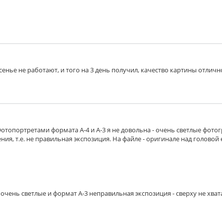
есенье не работают, и того на 3 день получил, качество картины отличн
Фотопортретами формата А-4 и А-3 я не довольна - очень светлые фото
ия, т.е. не правильная экспозиция. На файле - оригинале над головой 
очень светлые и формат А-3 неправильная экспозиция - сверху не хват