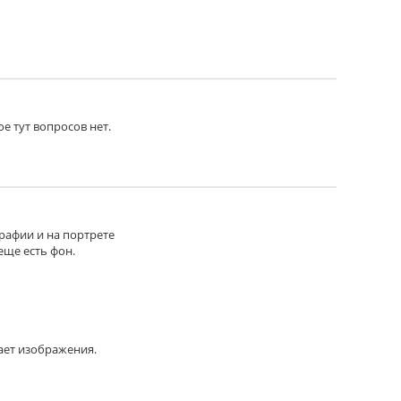
ое тут вопросов нет.
графии и на портрете
еще есть фон.
ает изображения.