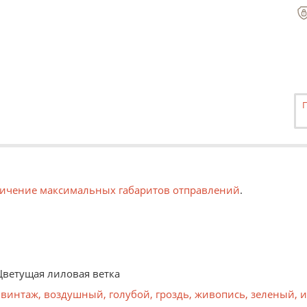
ичение максимальных габаритов отправлений
.
Цветущая лиловая ветка
винтаж
,
воздушный
,
голубой
,
гроздь
,
живопись
,
зеленый
,
и