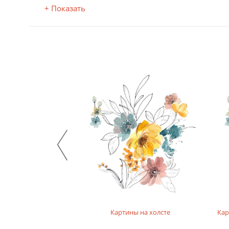
+ Показать
а фотобумаге
Картины на холсте
Кар