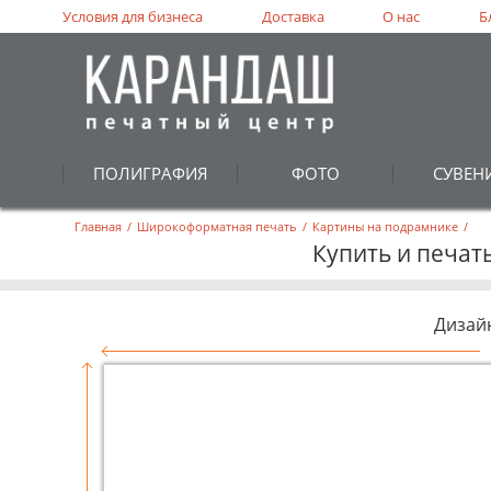
Условия для бизнеса
Доставка
О нас
Б
ПОЛИГРАФИЯ
ФОТО
СУВЕН
Главная
/
Широкоформатная печать
/
Картины на подрамнике
/
Купить и печат
Дизай