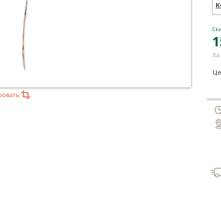
К
Ски
1
За 
Це
ровать