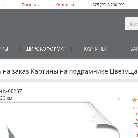
лог
Помощь
Контакты
+375 (29) 3 290 290
ИРЫ
ШИРОКОФОРМАТ
КАРТИНЫ
БА
ь на заказ Картины на подрамнике Цветуща
н №08287
30 см
В