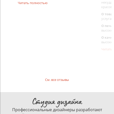
некуда)
Читать полностью
красовс
О това
услуга 
О печа
высоко
О каче
высоко
Читать
См. все отзывы
Студия дизайна
Профессиональные дизайнеры разработают