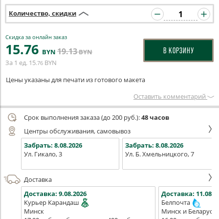
Количество, скидки
Скидка за онлайн заказ
15
.76
19
.13
В КОРЗИНУ
BYN
BYN
За 1 ед.
15
BYN
.76
Цены указаны для печати из готового макета
Оставить комментарий
Срок выполнения заказа (до 200 руб.):
48 часов
Центры обслуживания, самовывоз
Забрать:
8.08.2026
Забрать:
8.08.2026
Ул. Гикало, 3
Ул. Б. Хмельницкого, 7
Доставка
Доставка:
9.08.2026
Доставка:
11.08.2
Курьер Карандаш
Белпочта
Минск
Минск и Беларусь