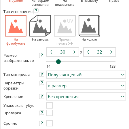
В рулоне
На твердом
На
В паспарту
В раме
основании
подрамнике
Тип
исполнения
На
На самокл.
Прямая
На холсте
фотобумаге
печать УФ
X
Размер
изображения, см
14
133
Тип материала
Параметры
обрезки
Крепление
Упаковка в тубус
Проверка
Срочно