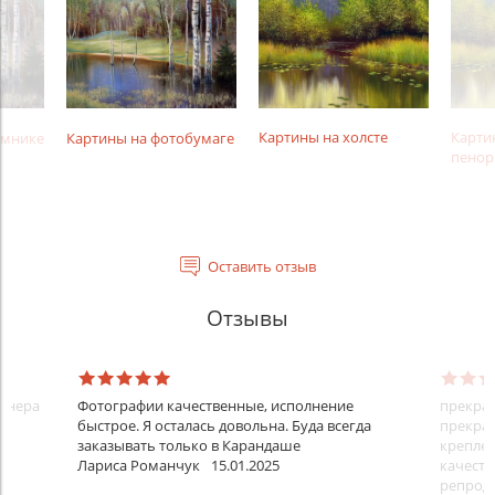
Картины на холсте
Карти
амнике
Картины на фотобумаге
пенор
Оставить отзыв
Отзывы
айнера
Фотографии качественные, исполнение
прекрас
быстрое. Я осталась довольна. Буда всегда
прекрас
заказывать только в Карандаше
креплен
Лариса Романчук
15.01.2025
качеств
репроду