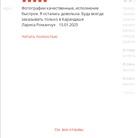
айнера
Фотографии качественные, исполнение
прекрас
быстрое. Я осталась довольна. Буда всегда
прекрас
заказывать только в Карандаше
креплен
Лариса Романчук
15.01.2025
качеств
репроду
некуда)
Читать полностью
красовс
О това
услуга 
О печа
высоко
О каче
высоко
Читать
См. все отзывы