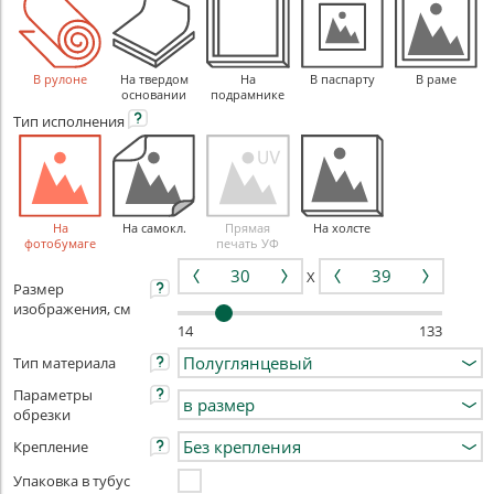
В рулоне
На твердом
На
В паспарту
В раме
основании
подрамнике
Тип
исполнения
На
На самокл.
Прямая
На холсте
фотобумаге
печать УФ
X
Размер
изображения, см
14
133
Тип материала
Параметры
обрезки
Крепление
Упаковка в тубус