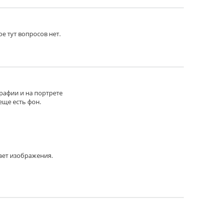
ое тут вопросов нет.
графии и на портрете
еще есть фон.
ает изображения.