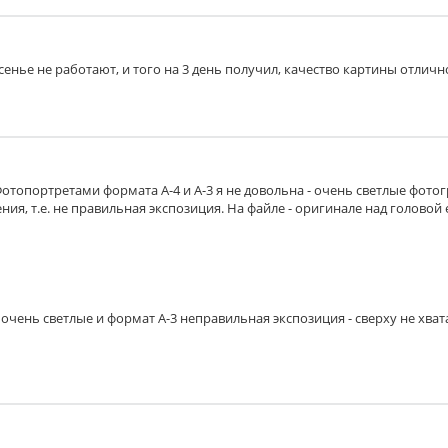
есенье не работают, и того на 3 день получил, качество картины отличн
Фотопортретами формата А-4 и А-3 я не довольна - очень светлые фото
ия, т.е. не правильная экспозиция. На файле - оригинале над головой 
очень светлые и формат А-3 неправильная экспозиция - сверху не хват