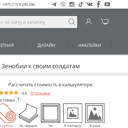
+375 (17) 3 290 290
ГЕТНАЯ
ДИЗАЙН
НАКЛЕЙКИ
 Зенобии к своим солдатам
Рассчитать стоимость в калькуляторе
4.9
37 отзывов
ид
товара
В рулоне
На твердом
На
В паспарту
В раме