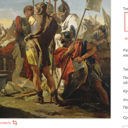
Т
ф
Ра
из
Ти
Па
об
Кр
Уп
Пр
Ср
ровать