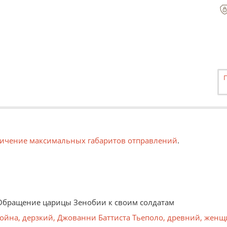
ичение максимальных габаритов отправлений
.
 Обращение царицы Зенобии к своим солдатам
ойна
,
дерзкий
,
Джованни Баттиста Тьеполо
,
древний
,
женщ