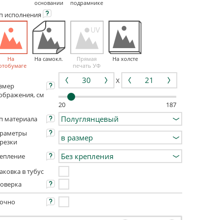
основании
подрамнике
ип
исполнения
На
На самокл.
Прямая
На холсте
отобумаге
печать УФ
X
змер
ображения, см
20
187
п материала
раметры
резки
епление
аковка в тубус
оверка
очно