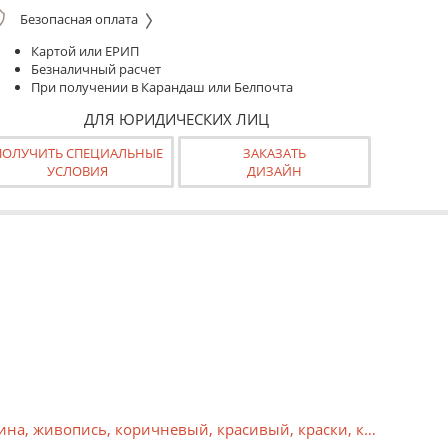
Безопасная оплата
Картой или ЕРИП
Безналичный расчет
При получении в Карандаш или Белпочта
ДЛЯ ЮРИДИЧЕСКИХ ЛИЦ
ПОЛУЧИТЬ СПЕЦИАЛЬНЫЕ
ЗАКАЗАТЬ
УСЛОВИЯ
ДИЗАЙН
ина
,
живопись
,
коричневый
,
красивый
,
краски
,
красный
,
ла