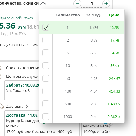
оличество, скидки
Количество
За 1 ед.
Цена
дка за онлайн заказ
5
.36
18
.61
В КОРЗИНУ
BYN
BYN
1
15
15
.36
.36
1 ед.
15
BYN
.36
2
8
17
.89
.78
ны указаны для печати из готового макета
5
6
34
.96
.78
Оставить комментарий
10
5
56
.69
.93
Срок выполнения заказа (до 200 руб.):
48 часов
Центры обслуживания, самовывоз
50
4
247
.95
.67
Забрать:
10.08.2026
Забрать:
10.08.2026
Забрат
Ул. Гикало, 3
Ул. Б. Хмельницкого, 7
Площадь
100
4
454
.54
.33
(ТЦ "Сто
500
2
1
488
.98
.65
Доставка
Доставка:
11.08.2026
Доставка:
13.08.2026 - 15.0
1000
2
2
862
.86
.05
Курьер Карандаш
Белпочта
Минск
Минск и Беларусь
17,00 руб или бесплатно от 400 руб.
16,00р. или бесплатно от 10