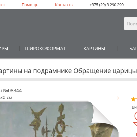
лог
Помощь
Контакты
+375 (29) 3 290 290
ИРЫ
ШИРОКОФОРМАТ
КАРТИНЫ
БА
 Картины на подрамнике Обращение царицы
н №08344
30 см
В