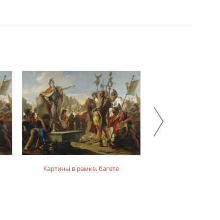
Картины в рамке, багете
Картины на фо