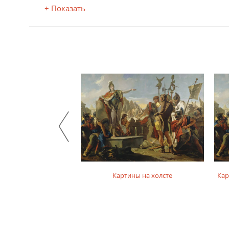
+ Показать
на фотобумаге
Картины на холсте
Кар