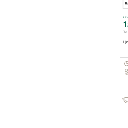
К
Ски
1
За 
Це