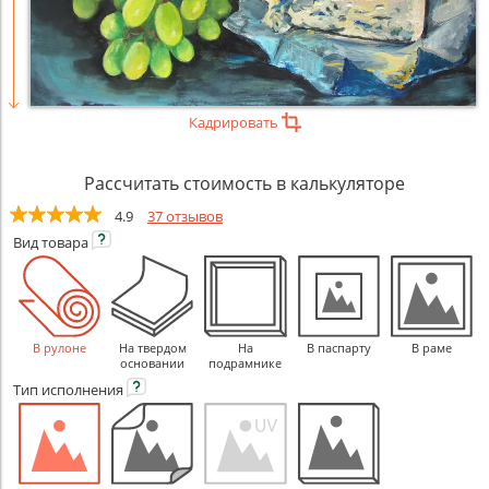
Кадрировать
Рассчитать стоимость в калькуляторе
4.9
37 отзывов
Вид
товара
В рулоне
На твердом
На
В паспарту
В раме
основании
подрамнике
Тип
исполнения