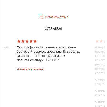
Оставить отзыв
Отзывы
айнера
Фотографии качественные, исполнение
прекрас
быстрое. Я осталась довольна. Буда всегда
прекрас
заказывать только в Карандаше
креплен
Лариса Романчук
15.01.2025
качеств
репроду
некуда)
Читать полностью
красовс
О това
услуга 
О печа
высоко
О каче
высоко