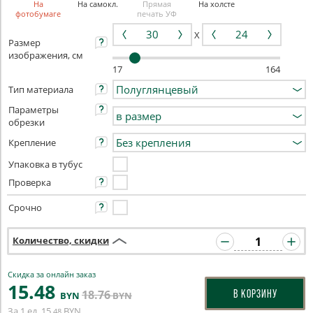
На
На самокл.
Прямая
На холсте
фотобумаге
печать УФ
X
Размер
изображения, см
17
164
Тип материала
Параметры
обрезки
Крепление
Упаковка в тубус
Проверка
Срочно
Количество, скидки
Скидка за онлайн заказ
15
.48
18
.76
В КОРЗИНУ
BYN
BYN
За 1 ед.
15
BYN
.48