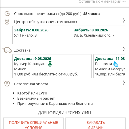
Оставить комментарий
Срок выполнения заказа (до 200 руб.):
48 часов
Центры обслуживания, самовывоз
Забрать:
8.08.2026
Забрать:
8.08.2026
Ул. Гикало, 3
Ул. Б. Хмельницкого, 7
Доставка
Доставка:
9.08.2026
Доставка:
11.08.2
Курьер Карандаш
Белпочта
Минск
Минск и Беларусь
17,00 руб или бесплатно от 400 руб.
16,00р. или беспла
Безопасная оплата
Картой или ЕРИП
Безналичный расчет
При получении в Карандаш или Белпочта
ДЛЯ ЮРИДИЧЕСКИХ ЛИЦ
ПОЛУЧИТЬ СПЕЦИАЛЬНЫЕ
ЗАКАЗАТЬ
УСЛОВИЯ
ДИЗАЙН