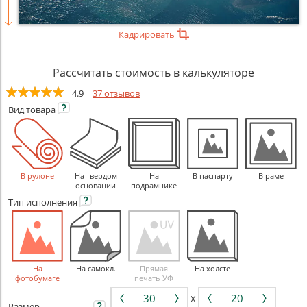
Кадрировать
Рассчитать стоимость в калькуляторе
4.9
37 отзывов
Вид
товара
В рулоне
На твердом
На
В паспарту
В раме
основании
подрамнике
Тип
исполнения
На
На самокл.
Прямая
На холсте
фотобумаге
печать УФ
X
Размер