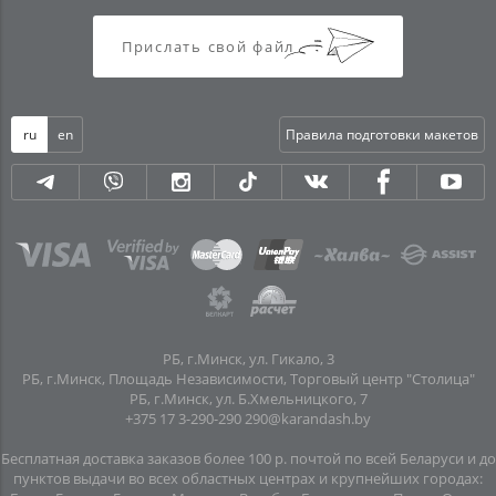
Прислать свой файл
ru
en
Правила подготовки макетов
РБ, г.Минск, ул. Гикало, 3
РБ, г.Минск, Площадь Независимости, Торговый центр "Столица"
РБ, г.Минск, ул. Б.Хмельницкого, 7
+375 17 3-290-290
290@karandash.by
Бесплатная доставка заказов более 100 р. почтой по всей Беларуси и до
пунктов выдачи во всех областных центрах и крупнейших городах: