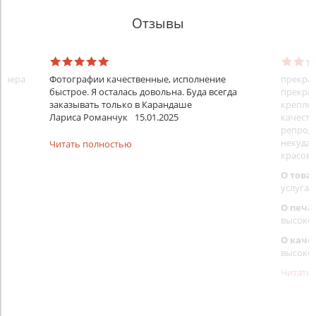
Отзывы
айнера
Фотографии качественные, исполнение
прекрас
быстрое. Я осталась довольна. Буда всегда
прекрас
заказывать только в Карандаше
креплен
Лариса Романчук
15.01.2025
качеств
репроду
некуда)
Читать полностью
красовс
О това
услуга 
О печа
высоко
О каче
высоко
Читать