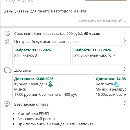
За 1 ед.
15
BYN
.49
Цены указаны для печати из готового макета
Оставить комментарий
Срок выполнения заказа (до 200 руб.):
48 часов
Центры обслуживания, самовывоз
Забрать:
11.08.2026
Забрать:
11.08.2026
Ул. Гикало, 3
Ул. Б. Хмельницкого, 7
Доставка
Доставка:
12.08.2026
Доставка:
14.08.2
Курьер Карандаш
Белпочта
Минск
Минск и Беларусь
17,00 руб или бесплатно от 400 руб.
16,00р. или беспла
Безопасная оплата
Картой или ЕРИП
Безналичный расчет
При получении в Карандаш или Белпочта