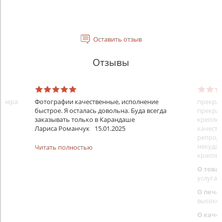
Оставить отзыв
Отзывы
айнера
Фотографии качественные, исполнение
прекрас
быстрое. Я осталась довольна. Буда всегда
прекрас
заказывать только в Карандаше
креплен
Лариса Романчук
15.01.2025
качеств
репроду
некуда)
Читать полностью
красовс
О това
услуга 
О печа
высоко
О каче