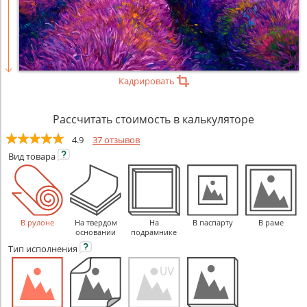
Кадрировать
Рассчитать стоимость в калькуляторе
4.9
37 отзывов
Вид
товара
В рулоне
На твердом
На
В паспарту
В раме
основании
подрамнике
Тип
исполнения