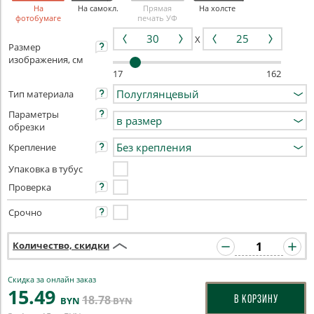
На
На самокл.
Прямая
На холсте
фотобумаге
печать УФ
X
Размер
изображения, см
17
162
Тип материала
Параметры
обрезки
Крепление
Упаковка в тубус
Проверка
Срочно
Количество, скидки
Скидка за онлайн заказ
15
.49
18
.78
В КОРЗИНУ
BYN
BYN