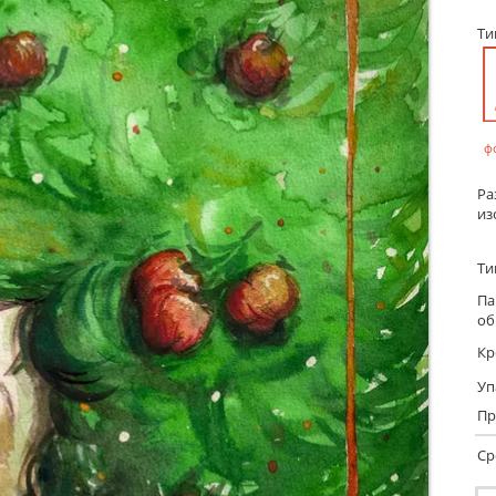
Т
ф
Ра
из
Ти
Па
об
Кр
Уп
Пр
Ср