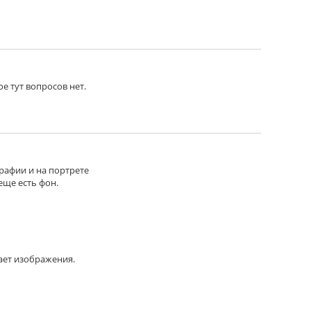
ое тут вопросов нет.
графии и на портрете
еще есть фон.
ает изображения.