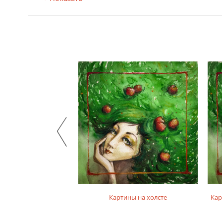
на фотобумаге
Картины на холсте
Кар