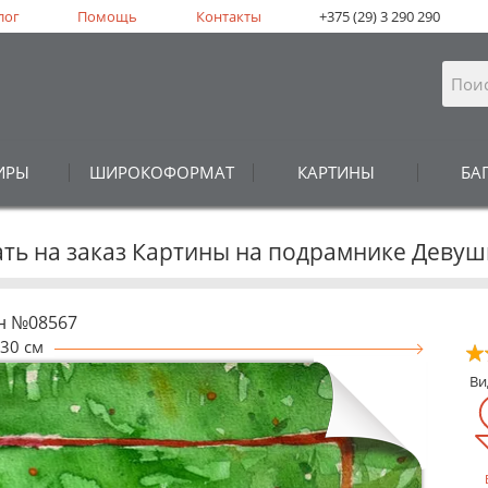
лог
Помощь
Контакты
+375 (29) 3 290 290
ИРЫ
ШИРОКОФОРМАТ
КАРТИНЫ
БА
ать на заказ Картины на подрамнике Девуш
н №08567
30 см
В