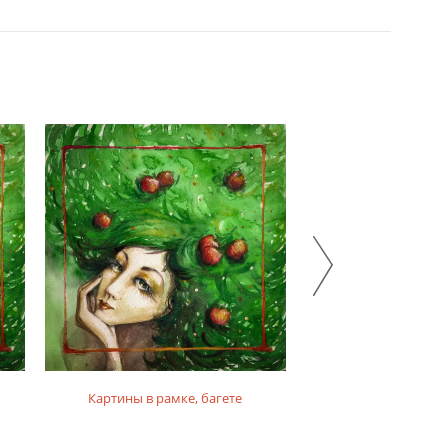
Картины в рамке, багете
Картины на фо