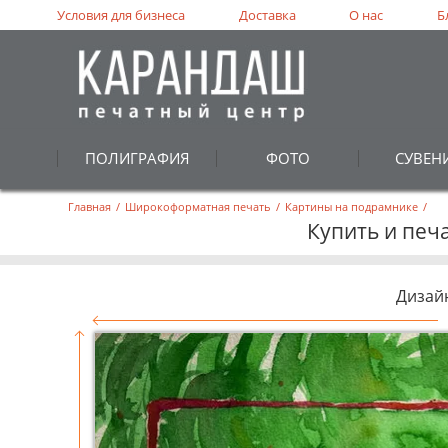
Условия для бизнеса
Доставка
О нас
Б
ПОЛИГРАФИЯ
ФОТО
СУВЕН
Главная
/
Широкоформатная печать
/
Картины на подрамнике
/
Купить и печ
Дизай