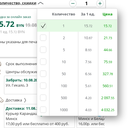
оличество, скидки
Количество
За 1 ед.
Цена
дка за онлайн заказ
5
.72
19
.08
В КОРЗИНУ
BYN
BYN
1
15
15
.72
.72
1 ед.
15
BYN
.72
2
10
21
.87
.73
ны указаны для печати из готового макета
5
8
44
.93
.66
Оставить комментарий
10
7
75
.56
.59
Срок выполнения заказа (до 200 руб.):
48 часов
Центры обслуживания, самовывоз
50
6
327
.56
.78
Забрать:
10.08.2026
Забрать:
10.08.2026
Забрат
Ул. Гикало, 3
Ул. Б. Хмельницкого, 7
Площадь
100
5
560
.61
.51
(ТЦ "Сто
500
4
2
097
.20
.55
Доставка
Доставка:
11.08.2026
Доставка:
13.08.2026 - 15.0
1000
4
4
032
.03
.25
Курьер Карандаш
Белпочта
Минск
Минск и Беларусь
17,00 руб или бесплатно от 400 руб.
16,00р. или бесплатно от 10