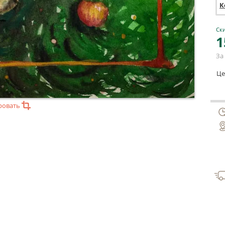
К
Ски
1
За 
Це
ровать