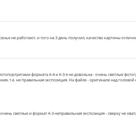
есенье не работают, и того на 3 день получил, качество картины отличн
Фотопортретами формата А-4 и А-3 я не довольна - очень светлые фото
ия, т.е. не правильная экспозиция. На файле - оригинале над головой 
очень светлые и формат А-3 неправильная экспозиция - сверху не хват