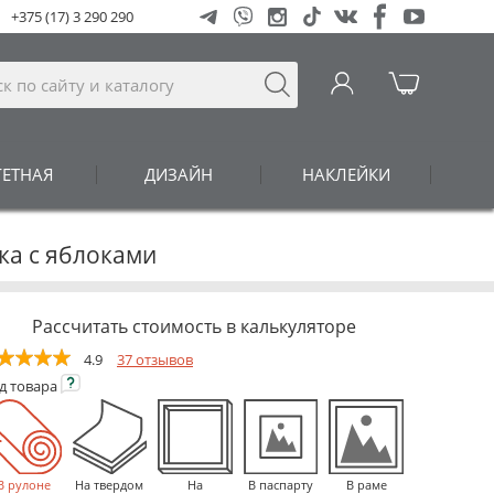
+375 (17) 3 290 290
ГЕТНАЯ
ДИЗАЙН
НАКЛЕЙКИ
ка с яблоками
Рассчитать стоимость в калькуляторе
4.9
37 отзывов
ид
товара
В рулоне
На твердом
На
В паспарту
В раме