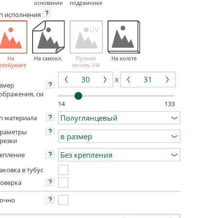
основании
подрамнике
ип
исполнения
На
На самокл.
Прямая
На холсте
отобумаге
печать УФ
X
змер
ображения, см
14
133
п материала
раметры
резки
епление
аковка в тубус
оверка
очно