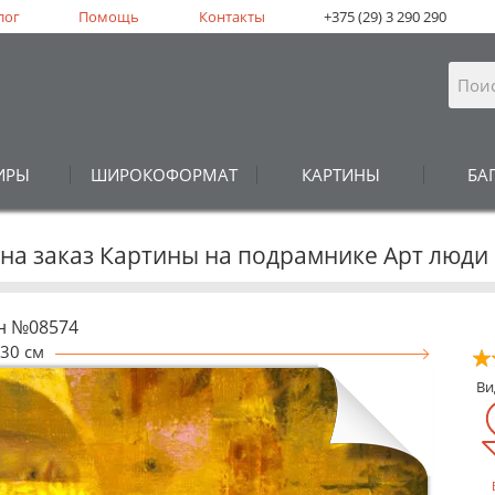
лог
Помощь
Контакты
+375 (29) 3 290 290
ИРЫ
ШИРОКОФОРМАТ
КАРТИНЫ
БА
 на заказ Картины на подрамнике Арт люди
н №08574
30 см
В