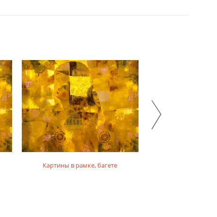
Картины в рамке, багете
Картины на фо