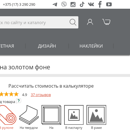
+375 (17) 3 290 290
ГЕТНАЯ
ДИЗАЙН
НАКЛЕЙКИ
 на золотом фоне
Рассчитать стоимость в калькуляторе
4.9
37 отзывов
ид
товара
В рулоне
На твердом
На
В паспарту
В раме