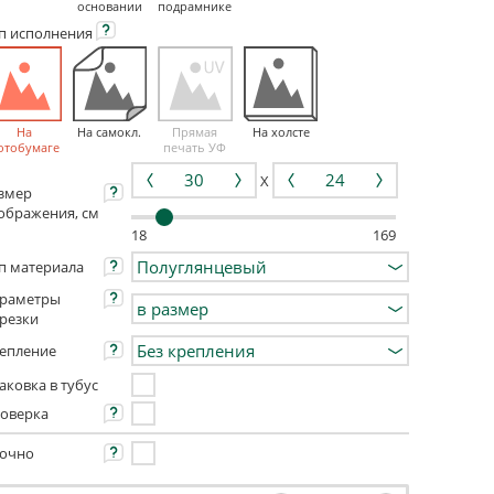
основании
подрамнике
ип
исполнения
На
На самокл.
Прямая
На холсте
отобумаге
печать УФ
X
змер
ображения, см
18
169
п материала
раметры
резки
епление
аковка в тубус
оверка
очно