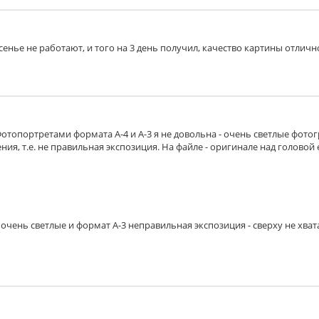
есенье не работают, и того на 3 день получил, качество картины отличн
Фотопортретами формата А-4 и А-3 я не довольна - очень светлые фото
ия, т.е. не правильная экспозиция. На файле - оригинале над головой 
очень светлые и формат А-3 неправильная экспозиция - сверху не хват