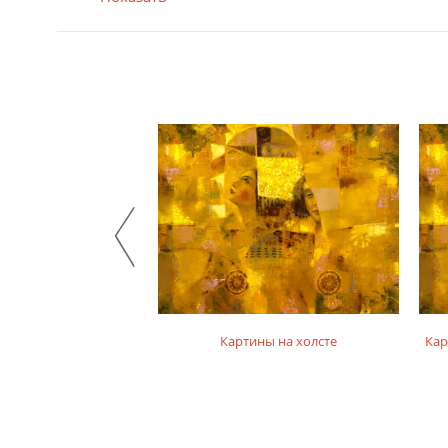
на фотобумаге
Картины на холсте
Кар