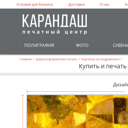
Условия для бизнеса
Доставка
О нас
Б
ПОЛИГРАФИЯ
ФОТО
СУВЕН
Главная
/
Широкоформатная печать
/
Картины на подрамнике
/
Купить и печать
Дизай