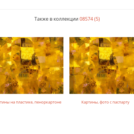
Также в коллекции
08574 (5)
тины на пластике, пеноркартоне
Картины, фото с паспарту