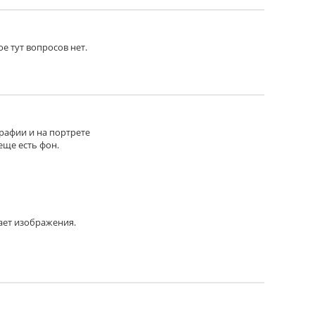
ое тут вопросов нет.
графии и на портрете
еще есть фон.
ает изображения.