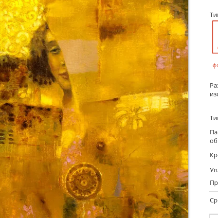
Т
ф
Ра
из
Ти
Па
об
Кр
Уп
Пр
Ср