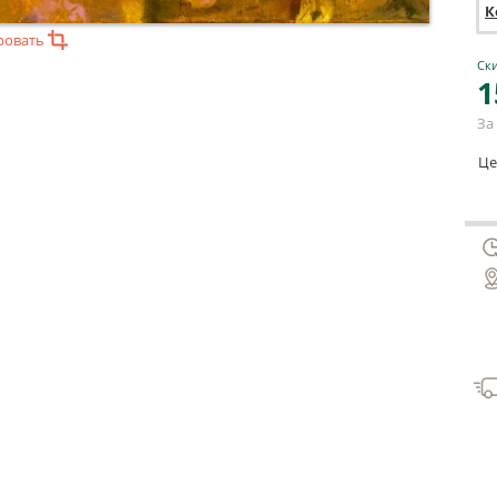
К
ровать
Ски
1
За 
Це