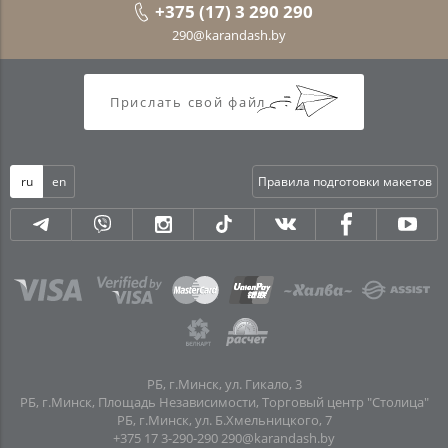
+375 (17) 3 290 290
290@karandash.by
Прислать свой файл
ru
en
Правила подготовки макетов
РБ, г.Минск, ул. Гикало, 3
РБ, г.Минск, Площадь Независимости, Торговый центр "Столица"
РБ, г.Минск, ул. Б.Хмельницкого, 7
+375 17 3-290-290
290@karandash.by