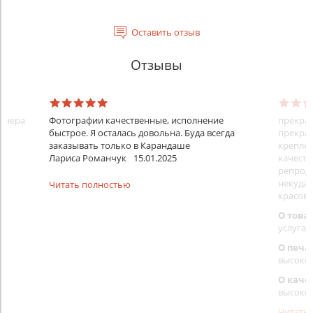
Оставить отзыв
Отзывы
айнера
Фотографии качественные, исполнение
прекрас
быстрое. Я осталась довольна. Буда всегда
прекрас
заказывать только в Карандаше
креплен
Лариса Романчук
15.01.2025
качеств
репроду
некуда)
Читать полностью
красовс
О това
услуга 
О печа
высоко
О каче
высоко
Читать