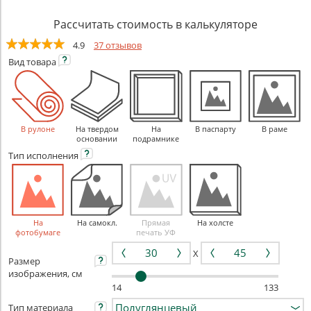
Рассчитать стоимость в калькуляторе
4.9
37 отзывов
Вид
товара
В рулоне
На твердом
На
В паспарту
В раме
основании
подрамнике
Тип
исполнения
На
На самокл.
Прямая
На холсте
фотобумаге
печать УФ
X
Размер
изображения, см
14
133
Тип материала