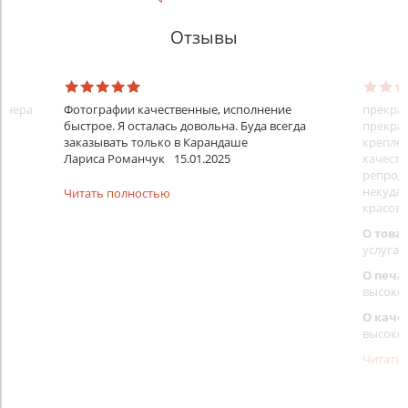
Отзывы
айнера
Фотографии качественные, исполнение
прекрас
быстрое. Я осталась довольна. Буда всегда
прекрас
заказывать только в Карандаше
креплен
Лариса Романчук
15.01.2025
качеств
репроду
некуда)
Читать полностью
красовс
О това
услуга 
О печа
высоко
О каче
высоко
Читать