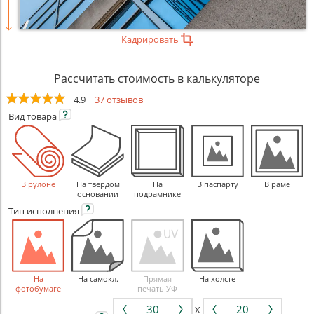
Кадрировать
Рассчитать стоимость в калькуляторе
4.9
37 отзывов
Вид
товара
В рулоне
На твердом
На
В паспарту
В раме
основании
подрамнике
Тип
исполнения
На
На самокл.
Прямая
На холсте
фотобумаге
печать УФ
X