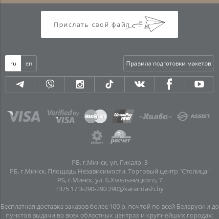
Прислать свой файл
ru
en
Правила подготовки макетов
РБ, г.Минск, ул. Гикало, 3
РБ, г.Минск, Площадь Независимости, Торговый центр "Столица"
РБ, г.Минск, ул. Б.Хмельницкого, 7
+375 17 3-290-290
290@karandash.by
Бесплатная доставка заказов более 100 р. почтой по всей Беларуси и до
пунктов выдачи во всех областных центрах и крупнейших городах: