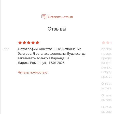
Оставить отзыв
Отзывы
айнера
Фотографии качественные, исполнение
прекрас
быстрое. Я осталась довольна. Буда всегда
прекрас
заказывать только в Карандаше
креплен
Лариса Романчук
15.01.2025
качеств
репроду
некуда)
Читать полностью
красовс
О това
услуга 
О печа
высоко
О каче
высоко