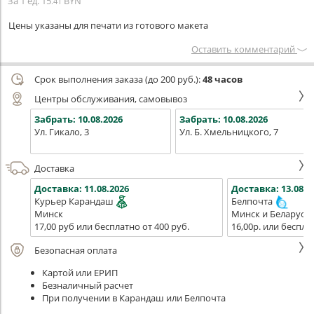
За 1 ед.
15
BYN
.41
Цены указаны для печати из готового макета
Оставить комментарий
Срок выполнения заказа (до 200 руб.):
48 часов
Центры обслуживания, самовывоз
Забрать:
10.08.2026
Забрать:
10.08.2026
Ул. Гикало, 3
Ул. Б. Хмельницкого, 7
Доставка
Доставка:
11.08.2026
Доставка:
13.08.2
Курьер Карандаш
Белпочта
Минск
Минск и Беларусь
17,00 руб или бесплатно от 400 руб.
16,00р. или беспла
Безопасная оплата
Картой или ЕРИП
Безналичный расчет
При получении в Карандаш или Белпочта