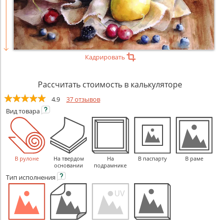
Кадрировать
Рассчитать стоимость в калькуляторе
4.9
37 отзывов
Вид
товара
В рулоне
На твердом
На
В паспарту
В раме
основании
подрамнике
Тип
исполнения