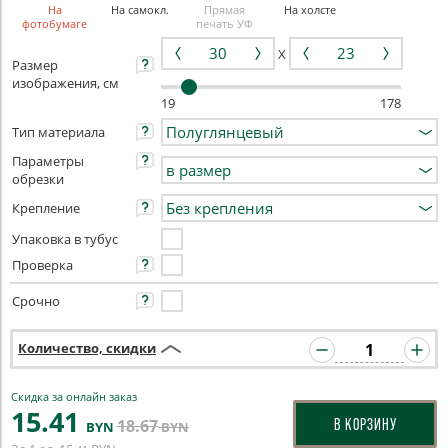
На
На самокл.
Прямая
На холсте
фотобумаге
печать УФ
X
Размер
изображения, см
19
178
Тип материала
Параметры
обрезки
Крепление
Упаковка в тубус
Проверка
Срочно
Количество, скидки
Скидка за онлайн заказ
15
.41
18
.67
В КОРЗИНУ
BYN
BYN