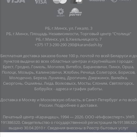
РБ, г.Минск, ул. Гикало, 3
РБ, г.Минск, Площадь Независимости, Торговый центр "Столица"
РБ, г.Минск, ул. Б.Хмельницкого, 7
+375 17 3-290-290
290@karandash.by
Бесплатная доставка заказов более 100 р. почтой по всей Беларуси и до
пунктов выдачи во всех областных центрах и крупнейших городах:
Брест, Гродно, Гомель, Могилев, Витебск, Барановичи, Пинск, Орша,
Полоцк, Мозырь, Калинковичи, Жлобин, Речица, Солигорск, Борисов,
Молодечно, Береза, Лунинец, Дрогичин, Дзержинск, Вилейка,
Сморгонь, Ошмяны, Лида, Волковыск, Мосты, Слоним, Светлогорск,
Бобруйск -
адреса и график работы
.
Доставка в Москву и Московскую область, в Санкт-Петербург и по всей
Росcии.
Подробнее о доставке
.
Печатный центр «Карандаш», 1994 — 2026. ООО «Инфоэксперт». УНП
191386320. Свидетельство о государственной регистрации №191386320
выдано 30.04.2010 г. Сведения внесены в Реестр бытовых услуг
08.06.2015г. (свидетельство №20445). Почтовый адрес: подземный