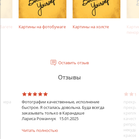
багете
Картины на фотобумаге
Картины на холсте
Карти
пенор
Оставить отзыв
Отзывы
айнера
Фотографии качественные, исполнение
прекрас
быстрое. Я осталась довольна. Буда всегда
прекрас
заказывать только в Карандаше
креплен
Лариса Романчук
15.01.2025
качеств
репроду
некуда)
Читать полностью
красовс