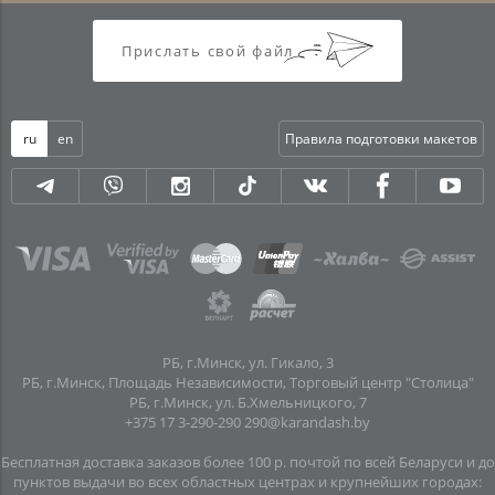
Прислать свой файл
ru
en
Правила подготовки макетов
РБ, г.Минск, ул. Гикало, 3
РБ, г.Минск, Площадь Независимости, Торговый центр "Столица"
РБ, г.Минск, ул. Б.Хмельницкого, 7
+375 17 3-290-290
290@karandash.by
Бесплатная доставка заказов более 100 р. почтой по всей Беларуси и до
пунктов выдачи во всех областных центрах и крупнейших городах: