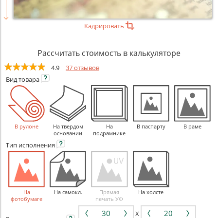
Кадрировать
Рассчитать стоимость в калькуляторе
4.9
37 отзывов
Вид
товара
В рулоне
На твердом
На
В паспарту
В раме
основании
подрамнике
Тип
исполнения
На
На самокл.
Прямая
На холсте
фотобумаге
печать УФ
X