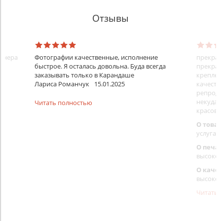
Отзывы
айнера
Фотографии качественные, исполнение
прекрас
быстрое. Я осталась довольна. Буда всегда
прекрас
заказывать только в Карандаше
креплен
Лариса Романчук
15.01.2025
качеств
репроду
некуда)
Читать полностью
красовс
О това
услуга 
О печа
высоко
О каче
высоко
Читать